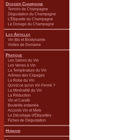
Dossier Champagne
Terroirs de Champagne
Dégustation du Champagne
L'Étiquette du Champagne
Le Dosage du Champagne
Les Articles
Vin Bio et Biodynamie
Visites de Domaine
Pratique
Les Salons du Vin
Les Verres à Vin
La Température du Vin
Arômes des Cépages
La Robe du Vin
Qu'est ce qu'un Vin Fermé ?
La Minéralité du Vin
La Réduction
Vin et Carafe
Bouteille entamée
Accords Vin et Mets
Le Décollage d'Étiquettes
Fiches de Dégustation
Humour