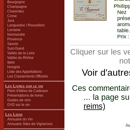
Bourgogne
Philip
Champagne
Charentes
Nez 
Corse
prés
Jura
arom
Languedoc / Roussillon
table
Lorraine
Normandie
Prix 
Provence
Savoie
Sud-Ouest
Cliquer sur les 
Vallée de la Loire
Vallée du Rhône
not
Italie
Hongrie
Voir d'autr
Liste des Appellations
Les Classements Officiels
Les Livres sur le vin
Ces commentaires
Plein d'Idées de Cadeaux
... la page su
Présentations de livres
Guides de vins
reims)
DVD sur le vin
Les Liens
Annuaire du Vin
Annuaire Sites de Vignerons
Re