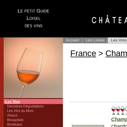
Le petit Guide
Loisel
des vins
Accueil
Les Livres
Les Vins
France
>
Cham
Les Vins
Dernières Dégustations
Les Vins du Mois
Alsace
Champ
Beaujolais
Bordeaux
chard