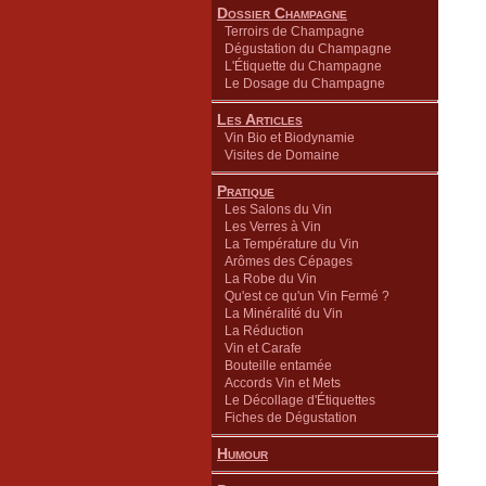
Dossier Champagne
Terroirs de Champagne
Dégustation du Champagne
L'Étiquette du Champagne
Le Dosage du Champagne
Les Articles
Vin Bio et Biodynamie
Visites de Domaine
Pratique
Les Salons du Vin
Les Verres à Vin
La Température du Vin
Arômes des Cépages
La Robe du Vin
Qu'est ce qu'un Vin Fermé ?
La Minéralité du Vin
La Réduction
Vin et Carafe
Bouteille entamée
Accords Vin et Mets
Le Décollage d'Étiquettes
Fiches de Dégustation
Humour