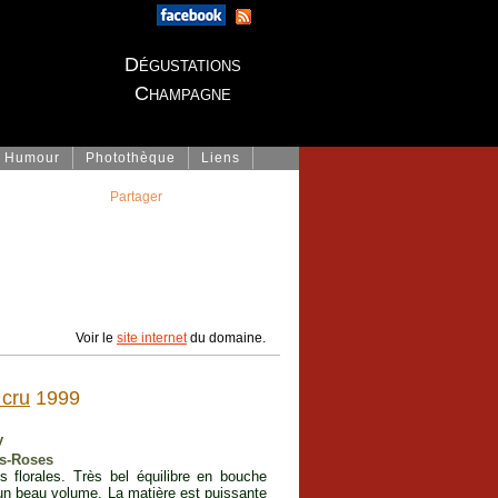
Dégustations
Champagne
Humour
Photothèque
Liens
Partager
Voir le
site internet
du domaine.
cru
1999
y
es-Roses
 florales. Très bel équilibre en bouche
 un beau volume. La matière est puissante