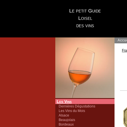
Le petit Guide
Loisel
des vins
Accu
Fr
Les Vins
Dernières Dégustations
Les Vins du Mois
Alsace
Beaujolais
Bordeaux