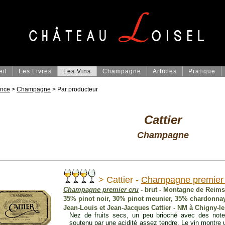
eil
Les Livres
Les Vins
Champagne
Articles
Pratique
ance
>
Champagne
> Par producteur
Cattier
Champagne
> Cattier -
Champagne premier 
Champagne premier cru
- brut - Montagne de Reims
35% pinot noir, 30% pinot meunier, 35% chardonna
Jean-Louis et Jean-Jacques Cattier - NM à Chigny-l
Nez de fruits secs, un peu brioché avec des notes
soutenu par une acidité assez tendre. Le vin montre