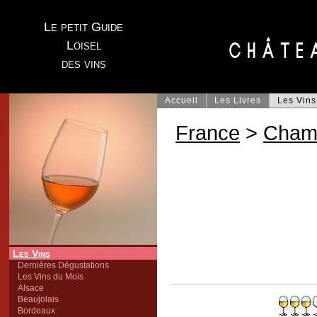
Le petit Guide
Loisel
des vins
Accueil
Les Livres
Les Vins
France
>
Cham
Les Vins
Dernières Dégustations
Les Vins du Mois
Alsace
Beaujolais
Bordeaux