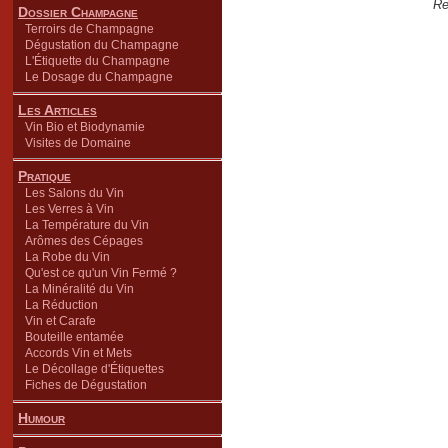
Re
Dossier Champagne
Terroirs de Champagne
Dégustation du Champagne
L'Étiquette du Champagne
Le Dosage du Champagne
Les Articles
Vin Bio et Biodynamie
Visites de Domaine
Pratique
Les Salons du Vin
Les Verres à Vin
La Température du Vin
Arômes des Cépages
La Robe du Vin
Qu'est ce qu'un Vin Fermé ?
La Minéralité du Vin
La Réduction
Vin et Carafe
Bouteille entamée
Accords Vin et Mets
Le Décollage d'Étiquettes
Fiches de Dégustation
Humour