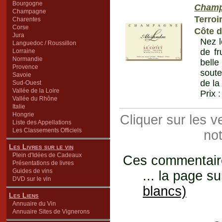
Bourgogne
Cham
Champagne
Terroi
Charentes
Corse
Côte d
Jura
Nez l
Languedoc / Roussillon
de fr
Lorraine
Normandie
belle
Provence
soute
Savoie
de la
Sud-Ouest
Vallée de la Loire
Prix 
Vallée du Rhône
Italie
Hongrie
Cliquer sur les 
Liste des Appellations
Les Classements Officiels
not
Les Livres sur le vin
Plein d'Idées de Cadeaux
Ces commentaires
Présentations de livres
Guides de vins
... la page su
DVD sur le vin
blancs)
Les Liens
Annuaire du Vin
Annuaire Sites de Vignerons