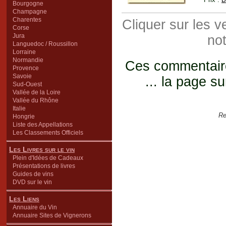
Bourgogne
Champagne
Charentes
Cliquer sur les 
Corse
Jura
not
Languedoc / Roussillon
Lorraine
Normandie
Ces commentaires
Provence
Savoie
... la page su
Sud-Ouest
Vallée de la Loire
Vallée du Rhône
Italie
Re
Hongrie
Liste des Appellations
Les Classements Officiels
Les Livres sur le vin
Plein d'Idées de Cadeaux
Présentations de livres
Guides de vins
DVD sur le vin
Les Liens
Annuaire du Vin
Annuaire Sites de Vignerons