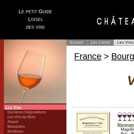
Le petit Guide
Loisel
des vins
Accueil
Les Livres
Les Vins
France
>
Bour
V
Les Vins
Dernières Dégustations
Les Vins du Mois
Alsace
Maranges
Beaujolais
Magnifi
Bordeaux
Prix :
B