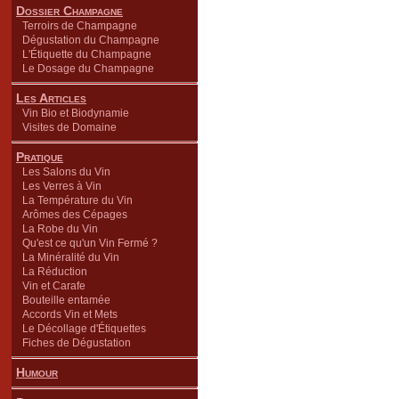
Dossier Champagne
Terroirs de Champagne
Dégustation du Champagne
L'Étiquette du Champagne
Le Dosage du Champagne
Les Articles
Vin Bio et Biodynamie
Visites de Domaine
Pratique
Les Salons du Vin
Les Verres à Vin
La Température du Vin
Arômes des Cépages
La Robe du Vin
Qu'est ce qu'un Vin Fermé ?
La Minéralité du Vin
La Réduction
Vin et Carafe
Bouteille entamée
Accords Vin et Mets
Le Décollage d'Étiquettes
Fiches de Dégustation
Humour