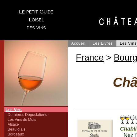
Le petit Guide
Loisel
des vins
Accueil
Les Livres
Les Vins
France
>
Bour
Châ
Les Vins
Dernières Dégustations
Les Vins du Mois
Alsace
Chabli
Beaujolais
Bordeaux
Nez f