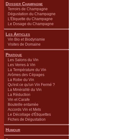
Dossier Champagne
Terroirs de Champagne
Dégustation du Champagne
L'Étiquette du Champagne
Le Dosage du Champagne
Les Articles
Vin Bio et Biodynamie
Visites de Domaine
Pratique
Les Salons du Vin
Les Verres à Vin
La Température du Vin
Arômes des Cépages
La Robe du Vin
Qu'est ce qu'un Vin Fermé ?
La Minéralité du Vin
La Réduction
Vin et Carafe
Bouteille entamée
Accords Vin et Mets
Le Décollage d'Étiquettes
Fiches de Dégustation
Humour