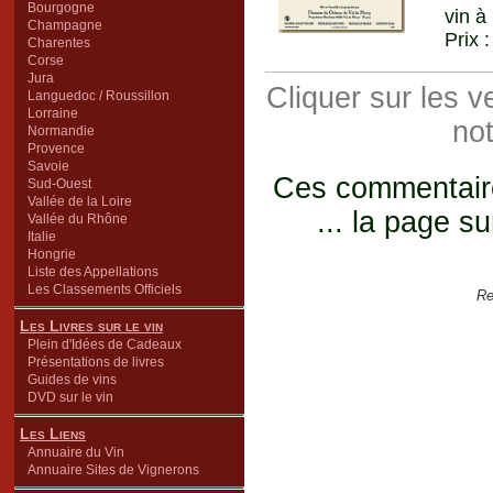
Bourgogne
vin à
Champagne
Prix 
Charentes
Corse
Jura
Cliquer sur les 
Languedoc / Roussillon
Lorraine
not
Normandie
Provence
Savoie
Ces commentaires
Sud-Ouest
Vallée de la Loire
... la page su
Vallée du Rhône
Italie
Hongrie
Liste des Appellations
Les Classements Officiels
Re
Les Livres sur le vin
Plein d'Idées de Cadeaux
Présentations de livres
Guides de vins
DVD sur le vin
Les Liens
Annuaire du Vin
Annuaire Sites de Vignerons