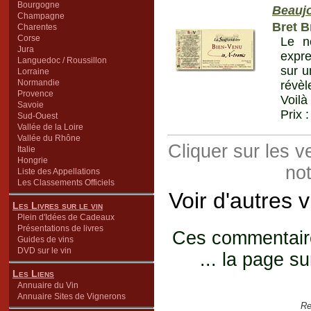
Bourgogne
Beaujo
Champagne
Bret B
Charentes
Corse
Le n
Jura
expre
Languedoc / Roussillon
sur u
Lorraine
Normandie
révèl
Provence
Voilà
Savoie
Prix 
Sud-Ouest
Vallée de la Loire
Vallée du Rhône
Cliquer sur les 
Italie
Hongrie
not
Liste des Appellations
Les Classements Officiels
Voir d'autres 
Les Livres sur le vin
Plein d'Idées de Cadeaux
Présentations de livres
Ces commentaires
Guides de vins
DVD sur le vin
... la page su
Les Liens
Annuaire du Vin
Annuaire Sites de Vignerons
Re