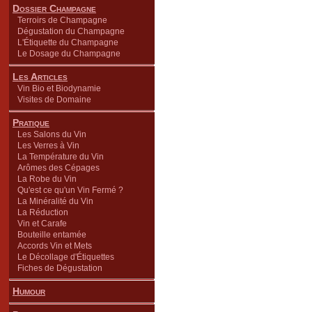
Dossier Champagne
Terroirs de Champagne
Dégustation du Champagne
L'Étiquette du Champagne
Le Dosage du Champagne
Les Articles
Vin Bio et Biodynamie
Visites de Domaine
Pratique
Les Salons du Vin
Les Verres à Vin
La Température du Vin
Arômes des Cépages
La Robe du Vin
Qu'est ce qu'un Vin Fermé ?
La Minéralité du Vin
La Réduction
Vin et Carafe
Bouteille entamée
Accords Vin et Mets
Le Décollage d'Étiquettes
Fiches de Dégustation
Humour