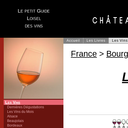
Le petit Guide
Loisel
des vins
Accueil
Les Livres
Les Vins
France
>
Bour
Les Vins
Dernières Dégustations
Les Vins du Mois
Alsace
Beaujolais
Bordeaux