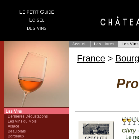
Le petit Guide
Loisel
des vins
Accueil
Les Livres
Les Vins
France
>
Bour
Pro
Les Vins
Dernières Dégustations
Les Vins du Mois
Alsace
Givry
-
Beaujolais
Bordeaux
Le ne