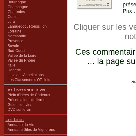
Bourgogne
prése
Champagne
Prix 
Charentes
Corse
Jura
Cliquer sur les 
Languedoc / Roussillon
Lorraine
not
Normandie
Provence
Savoie
Ces commentaires
Sud-Ouest
Vallée de la Loire
... la page su
Vallée du Rhône
Italie
Hongrie
Liste des Appellations
Les Classements Officiels
Re
Les Livres sur le vin
Plein d'Idées de Cadeaux
Présentations de livres
Guides de vins
DVD sur le vin
Les Liens
Annuaire du Vin
Annuaire Sites de Vignerons