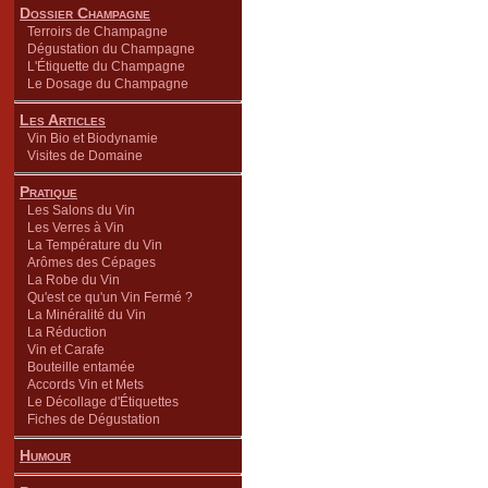
Dossier Champagne
Terroirs de Champagne
Dégustation du Champagne
L'Étiquette du Champagne
Le Dosage du Champagne
Les Articles
Vin Bio et Biodynamie
Visites de Domaine
Pratique
Les Salons du Vin
Les Verres à Vin
La Température du Vin
Arômes des Cépages
La Robe du Vin
Qu'est ce qu'un Vin Fermé ?
La Minéralité du Vin
La Réduction
Vin et Carafe
Bouteille entamée
Accords Vin et Mets
Le Décollage d'Étiquettes
Fiches de Dégustation
Humour