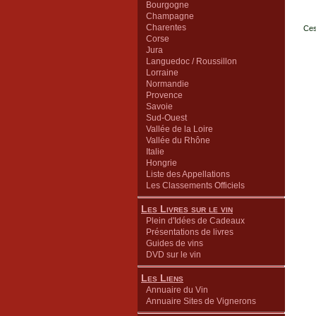
Bourgogne
Champagne
Charentes
Ces
Corse
Jura
Languedoc / Roussillon
Lorraine
Normandie
Provence
Savoie
Sud-Ouest
Vallée de la Loire
Vallée du Rhône
Italie
Hongrie
Liste des Appellations
Les Classements Officiels
Les Livres sur le vin
Plein d'Idées de Cadeaux
Présentations de livres
Guides de vins
DVD sur le vin
Les Liens
Annuaire du Vin
Annuaire Sites de Vignerons