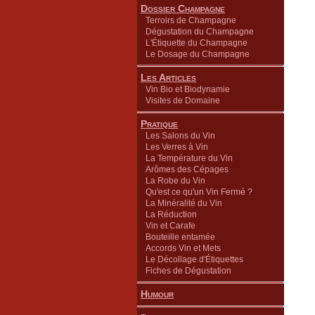
Dossier Champagne
Terroirs de Champagne
Dégustation du Champagne
L'Étiquette du Champagne
Le Dosage du Champagne
Les Articles
Vin Bio et Biodynamie
Visites de Domaine
Pratique
Les Salons du Vin
Les Verres à Vin
La Température du Vin
Arômes des Cépages
La Robe du Vin
Qu'est ce qu'un Vin Fermé ?
La Minéralité du Vin
La Réduction
Vin et Carafe
Bouteille entamée
Accords Vin et Mets
Le Décollage d'Étiquettes
Fiches de Dégustation
Humour