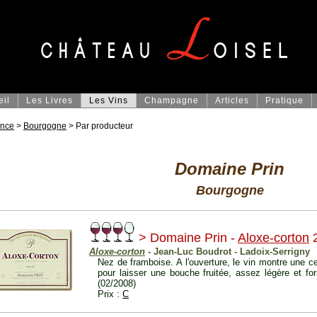
eil
Les Livres
Les Vins
Champagne
Articles
Pratique
ance
>
Bourgogne
> Par producteur
Domaine Prin
Bourgogne
> Domaine Prin -
Aloxe-corton
Aloxe-corton
- Jean-Luc Boudrot - Ladoix-Serrigny
Nez de framboise. A l'ouverture, le vin montre une ce
pour laisser une bouche fruitée, assez légère et f
(02/2008)
Prix :
C