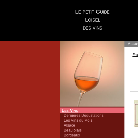
Le petit Guide
Loisel
des vins
Accu
Fr
Les Vins
Dernières Dégustations
Les Vins du Mois
Alsace
Beaujolais
Bordeaux