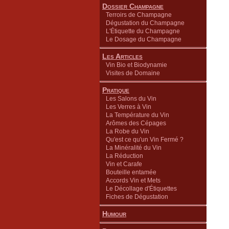
Dossier Champagne
Terroirs de Champagne
Dégustation du Champagne
L'Étiquette du Champagne
Le Dosage du Champagne
Les Articles
Vin Bio et Biodynamie
Visites de Domaine
Pratique
Les Salons du Vin
Les Verres à Vin
La Température du Vin
Arômes des Cépages
La Robe du Vin
Qu'est ce qu'un Vin Fermé ?
La Minéralité du Vin
La Réduction
Vin et Carafe
Bouteille entamée
Accords Vin et Mets
Le Décollage d'Étiquettes
Fiches de Dégustation
Humour