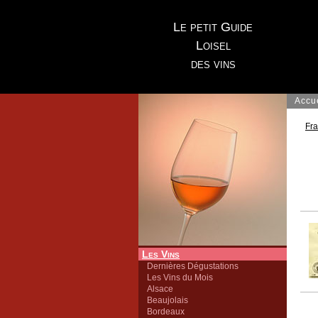
Le petit Guide
Loisel
des vins
Accu
Fr
Les Vins
Dernières Dégustations
Les Vins du Mois
Alsace
Beaujolais
Bordeaux