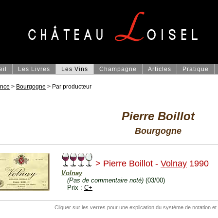
eil
Les Livres
Les Vins
Champagne
Articles
Pratique
ance
>
Bourgogne
> Par producteur
Pierre Boillot
Bourgogne
> Pierre Boillot -
Volnay
1990
Volnay
(Pas de commentaire noté)
(03/00)
Prix :
C+
Cliquer sur les verres pour une explication du système de notation et