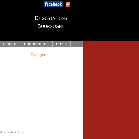
Dégustations
Bourgogne
Humour
Photothèque
Liens
Partager
 des codes de prix.