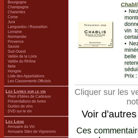
Bourgogne
Chabli
Champagne
• Nez
Charentes
montr
Corse
Jura
donne
Languedoc / Roussillon
vin t
Lorraine
certa
Normandie
Provence
• Ne
Savoie
minér
Sud-Ouest
belle
Vallée de la Loire
Vallée du Rhône
rete
Italie
sédui
Hongrie
Prix 
Liste des Appellations
Les Classements Officiels
Cliquer sur les 
Les Livres sur le vin
Plein d'Idées de Cadeaux
not
Présentations de livres
Guides de vins
Voir d'autre
DVD sur le vin
Les Liens
Annuaire du Vin
Ces commentaires
Annuaire Sites de Vignerons