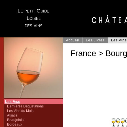
Le petit Guide
Loisel
des vins
Accueil
Les Livres
Les Vins
France
>
Bour
Les Vins
Dernières Dégustations
Les Vins du Mois
Alsace
Beaujolais
Bordeaux