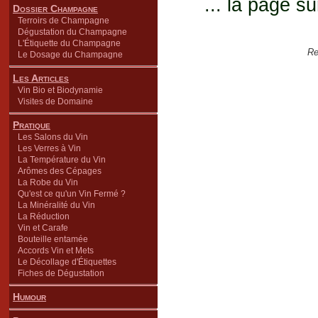
... la page su
Dossier Champagne
Terroirs de Champagne
Dégustation du Champagne
L'Étiquette du Champagne
Re
Le Dosage du Champagne
Les Articles
Vin Bio et Biodynamie
Visites de Domaine
Pratique
Les Salons du Vin
Les Verres à Vin
La Température du Vin
Arômes des Cépages
La Robe du Vin
Qu'est ce qu'un Vin Fermé ?
La Minéralité du Vin
La Réduction
Vin et Carafe
Bouteille entamée
Accords Vin et Mets
Le Décollage d'Étiquettes
Fiches de Dégustation
Humour