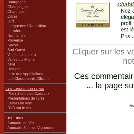
Bourgogne
Chabli
Champagne
Nez a
Charentes
éléga
Corse
Jura
profi
Languedoc / Roussillon
est l
Lorraine
Prix 
Normandie
Provence
Savoie
Cliquer sur les 
Sud-Ouest
Vallée de la Loire
not
Vallée du Rhône
Italie
Hongrie
Liste des Appellations
Ces commentaires
Les Classements Officiels
... la page su
Les Livres sur le vin
Plein d'Idées de Cadeaux
Présentations de livres
Guides de vins
Re
DVD sur le vin
Les Liens
Annuaire du Vin
Annuaire Sites de Vignerons