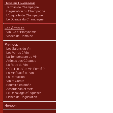
Dossier Champagne
Terroirs de Champagne
Dégustation du Champagne
L'Étiquette du Champagne
Le Dosage du Champagne
Les Articles
Vin Bio et Biodynamie
Visites de Domaine
Pratique
Les Salons du Vin
Les Verres à Vin
La Température du Vin
Arômes des Cépages
La Robe du Vin
Qu'est ce qu'un Vin Fermé ?
La Minéralité du Vin
La Réduction
Vin et Carafe
Bouteille entamée
Accords Vin et Mets
Le Décollage d'Étiquettes
Fiches de Dégustation
Humour