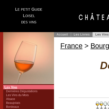
Le petit Guide
Loisel
des vins
Accueil
Les Livres
Les Vins
France
>
Bour
D
Les Vins
Dernières Dégustations
Les Vins du Mois
Alsace
Beaujolais
Bordeaux