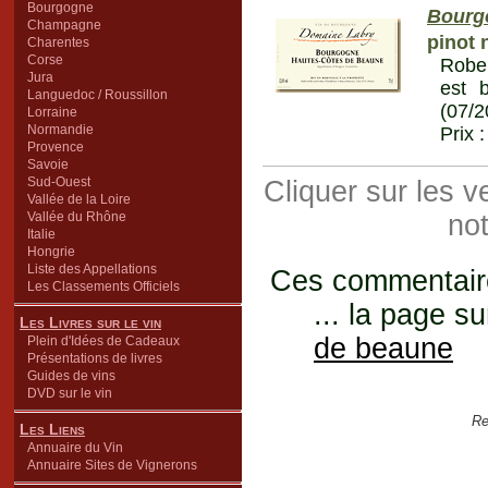
Bourgogne
Bourg
Champagne
pinot 
Charentes
Corse
Robe 
Jura
est b
Languedoc / Roussillon
(07/2
Lorraine
Normandie
Prix 
Provence
Savoie
Sud-Ouest
Cliquer sur les 
Vallée de la Loire
Vallée du Rhône
not
Italie
Hongrie
Liste des Appellations
Ces commentaires
Les Classements Officiels
... la page su
Les Livres sur le vin
de beaune
Plein d'Idées de Cadeaux
Présentations de livres
Guides de vins
DVD sur le vin
Re
Les Liens
Annuaire du Vin
Annuaire Sites de Vignerons