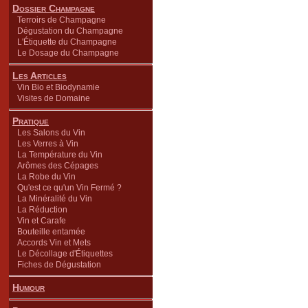
Dossier Champagne
Terroirs de Champagne
Dégustation du Champagne
L'Étiquette du Champagne
Le Dosage du Champagne
Les Articles
Vin Bio et Biodynamie
Visites de Domaine
Pratique
Les Salons du Vin
Les Verres à Vin
La Température du Vin
Arômes des Cépages
La Robe du Vin
Qu'est ce qu'un Vin Fermé ?
La Minéralité du Vin
La Réduction
Vin et Carafe
Bouteille entamée
Accords Vin et Mets
Le Décollage d'Étiquettes
Fiches de Dégustation
Humour