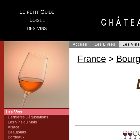
Le petit Guide
Loisel
des vins
Accueil
Les Livres
Les Vins
France
>
Bour
Les Vins
Dernières Dégustations
Les Vins du Mois
Alsace
Beaujolais
Bordeaux