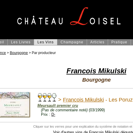
eil
Les Livres
Les Vins
Champagne
Articles
Pratique
ance
>
Bourgogne
> Par producteur
Francois Mikulski
Bourgogne
>
Francois Mikulski
- Les Poruz
Meursault premier cru
(Pas de commentaire noté)
(03/1999)
Prix :
D-
Cliquer sur les verres pour une explication du système de notation et
Voir d'autres vins de
Francois Mikulski
dégusté