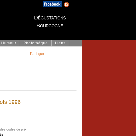
Dégustations
Bourgogne
Humour
Photothèque
Liens
Partager
ots 1996
 des codes de prix.
s...