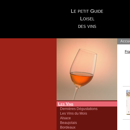
Le petit Guide
Loisel
des vins
Accu
Fr
Les Vins
Dernières Dégustations
Les Vins du Mois
Alsace
Beaujolais
Bordeaux