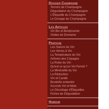
Dossier Champagne
Terroirs de Champagne
Dégustation du Champagne
L'Étiquette du Champagne
Le Dosage du Champagne
Les Articles
Vin Bio et Biodynamie
Visites de Domaine
Pratique
Les Salons du Vin
Les Verres à Vin
La Température du Vin
Arômes des Cépages
La Robe du Vin
Qu'est ce qu'un Vin Fermé ?
La Minéralité du Vin
La Réduction
Vin et Carafe
Bouteille entamée
Accords Vin et Mets
Le Décollage d'Étiquettes
Fiches de Dégustation
Humour