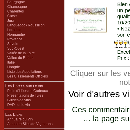
Bourgogne
Bien 
Champagne
un pe
Charentes
quali
Corse
Jura
10/2
Languedoc / Roussillon
• Nez
Lorraine
son é
Normandie
Provence
Savoie
Sud-Ouest
Excel
Vallée de la Loire
Prix 
Vallée du Rhône
Italie
Hongrie
Cliquer sur les 
Liste des Appellations
Les Classements Officiels
not
Les Livres sur le vin
Plein d'Idées de Cadeaux
Voir d'autres v
Présentations de livres
Guides de vins
DVD sur le vin
Ces commentaires
Les Liens
... la page su
Annuaire du Vin
Annuaire Sites de Vignerons