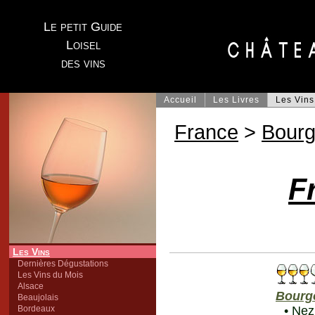
Le petit Guide
Loisel
des vins
Accueil
Les Livres
Les Vins
France
>
Bour
F
Les Vins
Dernières Dégustations
Les Vins du Mois
Alsace
Bourg
Beaujolais
Bordeaux
• Nez