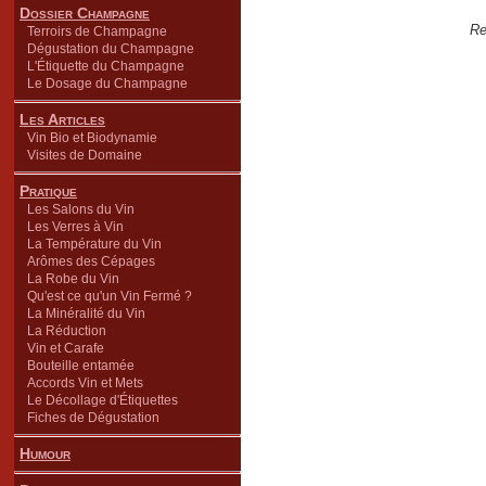
Dossier Champagne
Re
Terroirs de Champagne
Dégustation du Champagne
L'Étiquette du Champagne
Le Dosage du Champagne
Les Articles
Vin Bio et Biodynamie
Visites de Domaine
Pratique
Les Salons du Vin
Les Verres à Vin
La Température du Vin
Arômes des Cépages
La Robe du Vin
Qu'est ce qu'un Vin Fermé ?
La Minéralité du Vin
La Réduction
Vin et Carafe
Bouteille entamée
Accords Vin et Mets
Le Décollage d'Étiquettes
Fiches de Dégustation
Humour