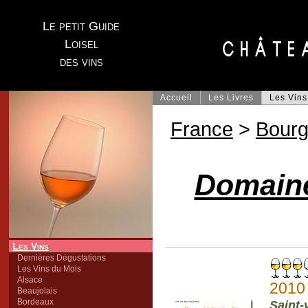
Le petit Guide
Loisel
des vins
Accueil
Les Livres
Les Vins
France
>
Bour
Domaine
Les Vins
Dernières Dégustations
Les Vins du Mois
Alsace
2010
Beaujolais
Bordeaux
Saint-