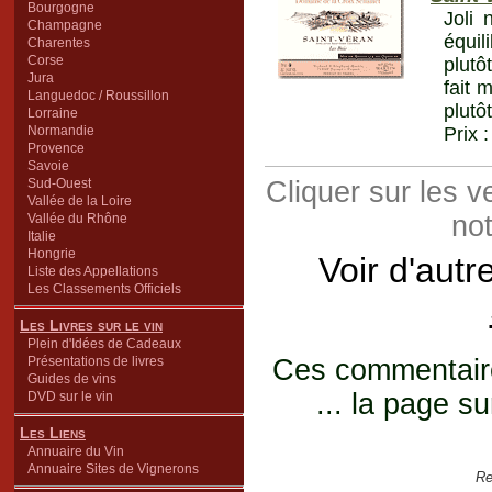
Bourgogne
Joli 
Champagne
équil
Charentes
Corse
plutô
Jura
fait 
Languedoc / Roussillon
plutô
Lorraine
Normandie
Prix 
Provence
Savoie
Sud-Ouest
Cliquer sur les 
Vallée de la Loire
not
Vallée du Rhône
Italie
Hongrie
Voir d'autr
Liste des Appellations
Les Classements Officiels
Les Livres sur le vin
Plein d'Idées de Cadeaux
Présentations de livres
Ces commentaires
Guides de vins
... la page su
DVD sur le vin
Les Liens
Annuaire du Vin
Annuaire Sites de Vignerons
Re