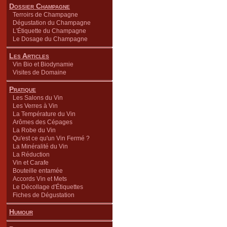
Dossier Champagne
Terroirs de Champagne
Dégustation du Champagne
L'Étiquette du Champagne
Le Dosage du Champagne
Les Articles
Vin Bio et Biodynamie
Visites de Domaine
Pratique
Les Salons du Vin
Les Verres à Vin
La Température du Vin
Arômes des Cépages
La Robe du Vin
Qu'est ce qu'un Vin Fermé ?
La Minéralité du Vin
La Réduction
Vin et Carafe
Bouteille entamée
Accords Vin et Mets
Le Décollage d'Étiquettes
Fiches de Dégustation
Humour