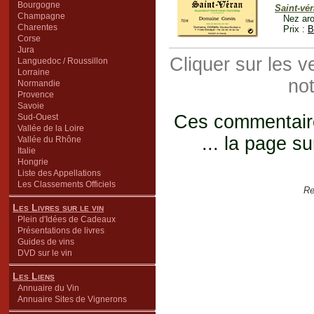
Bourgogne
Saint-vé
Champagne
Nez aro
Charentes
Prix :
B
Corse
Jura
Cliquer sur les 
Languedoc / Roussillon
Lorraine
not
Normandie
Provence
Savoie
Ces commentaires
Sud-Ouest
Vallée de la Loire
... la page su
Vallée du Rhône
Italie
Hongrie
Liste des Appellations
Les Classements Officiels
Re
Les Livres sur le vin
Plein d'Idées de Cadeaux
Présentations de livres
Guides de vins
DVD sur le vin
Les Liens
Annuaire du Vin
Annuaire Sites de Vignerons