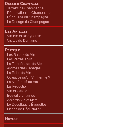
Dossier Champagne
Terroirs de Champagne
Dégustation du Champagne
L'Étiquette du Champagne
Le Dosage du Champagne
Les Articles
Vin Bio et Biodynamie
Visites de Domaine
Pratique
Les Salons du Vin
Les Verres à Vin
La Température du Vin
Arômes des Cépages
La Robe du Vin
Qu'est ce qu'un Vin Fermé ?
La Minéralité du Vin
La Réduction
Vin et Carafe
Bouteille entamée
Accords Vin et Mets
Le Décollage d'Étiquettes
Fiches de Dégustation
Humour