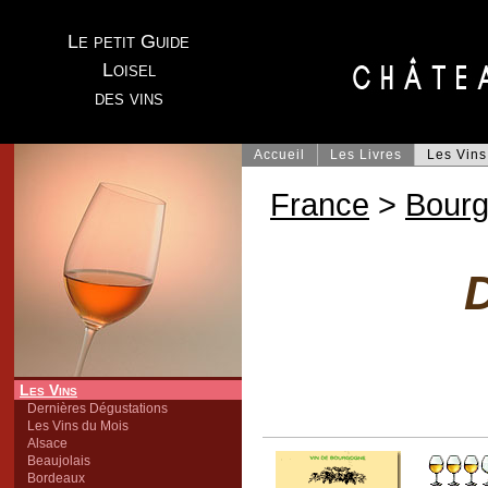
Le petit Guide
Loisel
des vins
Accueil
Les Livres
Les Vins
France
>
Bour
Les Vins
Dernières Dégustations
Les Vins du Mois
Alsace
Beaujolais
Bordeaux