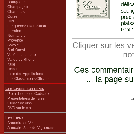
Bourgogne
délic
Champagne
souli
Charentes
préci
Corse
Jura
plais
Languedoc / Roussillon
Prix 
Lorraine
Normandie
Provence
Cliquer sur les 
Savoie
Sud-Ouest
not
Vallée de la Loire
Vallée du Rhône
Italie
Ces commentaires
Hongrie
Liste des Appellations
... la page su
Les Classements Officiels
Les Livres sur le vin
Plein d'Idées de Cadeaux
Présentations de livres
Re
Guides de vins
DVD sur le vin
Les Liens
Annuaire du Vin
Annuaire Sites de Vignerons