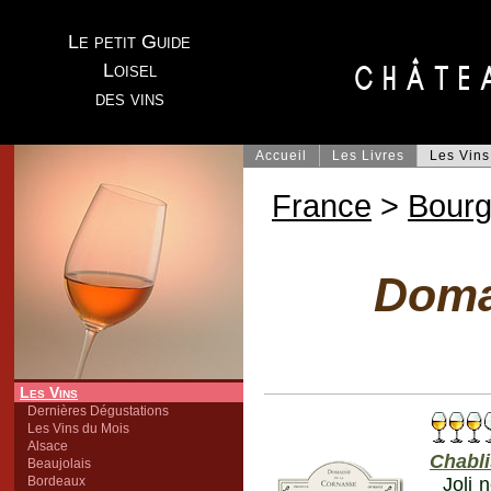
Le petit Guide
Loisel
des vins
Accueil
Les Livres
Les Vins
France
>
Bour
Doma
Les Vins
Dernières Dégustations
Les Vins du Mois
Alsace
Chabli
Beaujolais
Bordeaux
Joli 