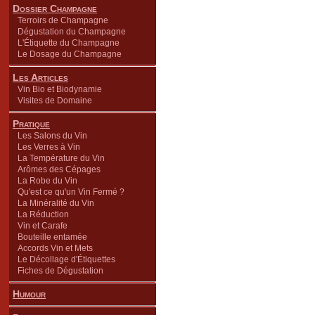
Dossier Champagne
Terroirs de Champagne
Dégustation du Champagne
L'Étiquette du Champagne
Le Dosage du Champagne
Les Articles
Vin Bio et Biodynamie
Visites de Domaine
Pratique
Les Salons du Vin
Les Verres à Vin
La Température du Vin
Arômes des Cépages
La Robe du Vin
Qu'est ce qu'un Vin Fermé ?
La Minéralité du Vin
La Réduction
Vin et Carafe
Bouteille entamée
Accords Vin et Mets
Le Décollage d'Étiquettes
Fiches de Dégustation
Humour