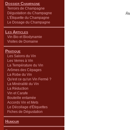
Dossier Champagne
Terroirs de Champagne
Dégustation du Champagne
Re
L'Étiquette du Champagne
Le Dosage du Champagne
Les Articles
Vin Bio et Biodynamie
Visites de Domaine
Pratique
Les Salons du Vin
Les Verres à Vin
La Température du Vin
Arômes des Cépages
La Robe du Vin
Qu'est ce qu'un Vin Fermé ?
La Minéralité du Vin
La Réduction
Vin et Carafe
Bouteille entamée
Accords Vin et Mets
Le Décollage d'Étiquettes
Fiches de Dégustation
Humour