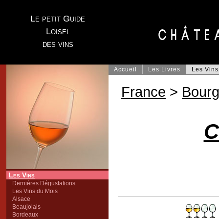
Le petit Guide
Loisel
des vins
Accueil
Les Livres
Les Vins
France
>
Bour
C
Les Vins
Dernières Dégustations
Les Vins du Mois
Alsace
Beaujolais
Bordeaux