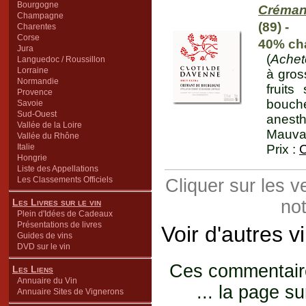
Bourgogne
Créman
Champagne
(89) -
Charentes
Corse
40% cha
Jura
(
Achet
Languedoc / Roussillon
Lorraine
à gros
Normandie
fruit
Provence
bouche
Savoie
Sud-Ouest
anesth
Vallée de la Loire
Mauvai
Vallée du Rhône
Italie
Prix :
C
Hongrie
Liste des Appellations
Les Classements Officiels
Cliquer sur les 
Les Livres sur le vin
not
Plein d'Idées de Cadeaux
Présentations de livres
Voir d'autres 
Guides de vins
DVD sur le vin
Ces commentaires
Les Liens
Annuaire du Vin
... la page su
Annuaire Sites de Vignerons