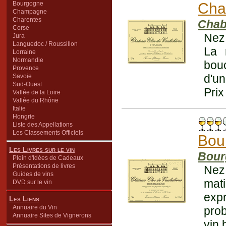
Bourgogne
Cha
Champagne
Charentes
Chab
Corse
Nez 
Jura
Languedoc / Roussillon
La 
Lorraine
Normandie
bouc
Provence
d'un
Savoie
Sud-Ouest
Prix
Vallée de la Loire
Vallée du Rhône
Italie
Hongrie
Liste des Appellations
Les Classements Officiels
Bou
Les Livres sur le vin
Bour
Plein d'Idées de Cadeaux
Présentations de livres
Nez
Guides de vins
mat
DVD sur le vin
expr
Les Liens
Annuaire du Vin
prob
Annuaire Sites de Vignerons
vin 