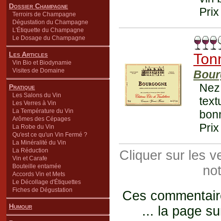
Dossier Champagne
Prix
Terroirs de Champagne
Dégustation du Champagne
L'Étiquette du Champagne
Le Dosage du Champagne
Les Articles
Ton
Vin Bio et Biodynamie
Visites de Domaine
Bour
Nez 
Pratique
Les Salons du Vin
tex
Les Verres à Vin
La Température du Vin
bonn
Arômes des Cépages
Prix
La Robe du Vin
Qu'est ce qu'un Vin Fermé ?
La Minéralité du Vin
La Réduction
Cliquer sur les 
Vin et Carafe
Bouteille entamée
not
Accords Vin et Mets
Le Décollage d'Étiquettes
Fiches de Dégustation
Ces commentaires
Humour
... la page su