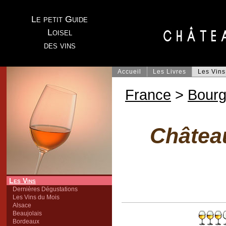
Le petit Guide
Loisel
des vins
Accueil
Les Livres
Les Vins
France
>
Bour
Châtea
Les Vins
Dernières Dégustations
Les Vins du Mois
Alsace
Beaujolais
Bordeaux