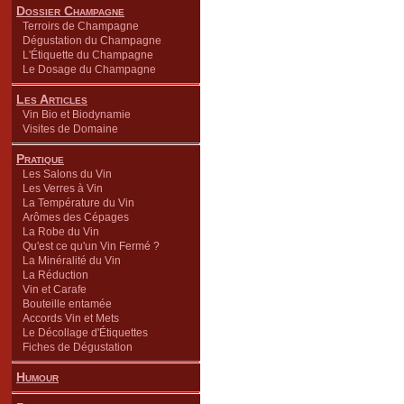
Dossier Champagne
Terroirs de Champagne
Dégustation du Champagne
L'Étiquette du Champagne
Le Dosage du Champagne
Les Articles
Vin Bio et Biodynamie
Visites de Domaine
Pratique
Les Salons du Vin
Les Verres à Vin
La Température du Vin
Arômes des Cépages
La Robe du Vin
Qu'est ce qu'un Vin Fermé ?
La Minéralité du Vin
La Réduction
Vin et Carafe
Bouteille entamée
Accords Vin et Mets
Le Décollage d'Étiquettes
Fiches de Dégustation
Humour