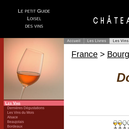
Le petit Guide
Loisel
des vins
Accueil
Les Livres
Les Vins
France
>
Bour
D
Les Vins
Dernières Dégustations
Les Vins du Mois
Alsace
Beaujolais
Bordeaux