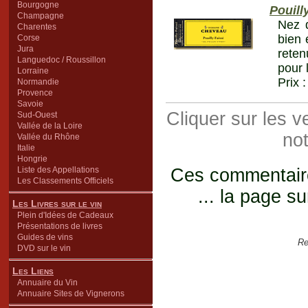
Bourgogne
Pouill
Champagne
Nez d
Charentes
bien 
Corse
Jura
reten
Languedoc / Roussillon
pour 
Lorraine
Prix 
Normandie
Provence
Savoie
Cliquer sur les 
Sud-Ouest
Vallée de la Loire
not
Vallée du Rhône
Italie
Hongrie
Liste des Appellations
Ces commentaires
Les Classements Officiels
... la page su
Les Livres sur le vin
Plein d'Idées de Cadeaux
Présentations de livres
Guides de vins
Re
DVD sur le vin
Les Liens
Annuaire du Vin
Annuaire Sites de Vignerons