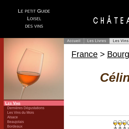
Le petit Guide
Loisel
des vins
Accueil
Les Livres
Les Vins
France
>
Bour
Céli
Les Vins
Dernières Dégustations
Les Vins du Mois
Alsace
Beaujolais
Bordeaux