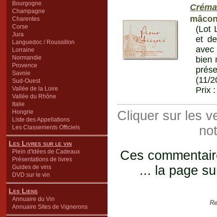
Bourgogne
Créma
Champagne
mâcon
Charentes
Corse
(Lot 
Jura
et de
Languedoc / Roussillon
avec 
Lorraine
Normandie
bien 
Provence
prése
Savoie
(11/2
Sud-Ouest
Vallée de la Loire
Prix 
Vallée du Rhône
Italie
Hongrie
Cliquer sur les 
Liste des Appellations
not
Les Classements Officiels
Les Livres sur le vin
Plein d'Idées de Cadeaux
Ces commentaires
Présentations de livres
... la page su
Guides de vins
DVD sur le vin
Les Liens
Annuaire du Vin
Re
Annuaire Sites de Vignerons