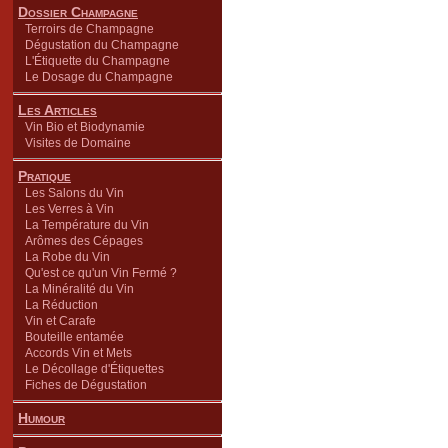
Dossier Champagne
Terroirs de Champagne
Dégustation du Champagne
L'Étiquette du Champagne
Le Dosage du Champagne
Les Articles
Vin Bio et Biodynamie
Visites de Domaine
Pratique
Les Salons du Vin
Les Verres à Vin
La Température du Vin
Arômes des Cépages
La Robe du Vin
Qu'est ce qu'un Vin Fermé ?
La Minéralité du Vin
La Réduction
Vin et Carafe
Bouteille entamée
Accords Vin et Mets
Le Décollage d'Étiquettes
Fiches de Dégustation
Humour