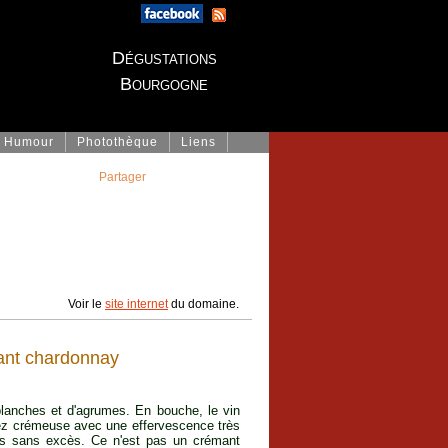
Dégustations
Bourgogne
Humour
Photothèque
Liens
Partager
Voir le
site internet
du domaine.
nt chardonnay
blanches et d'agrumes. En bouche, le vin
sez crémeuse avec une effervescence très
ais sans excès. Ce n'est pas un crémant