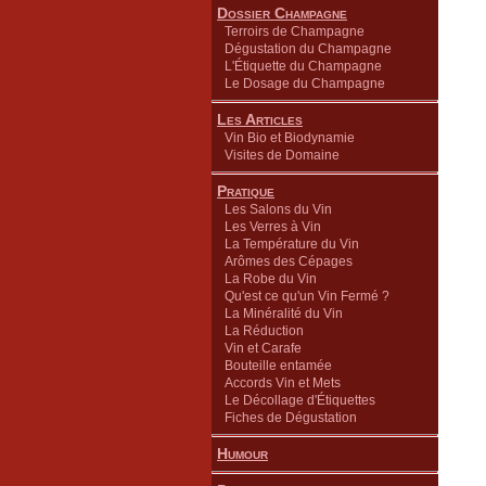
Dossier Champagne
Terroirs de Champagne
Dégustation du Champagne
L'Étiquette du Champagne
Le Dosage du Champagne
Les Articles
Vin Bio et Biodynamie
Visites de Domaine
Pratique
Les Salons du Vin
Les Verres à Vin
La Température du Vin
Arômes des Cépages
La Robe du Vin
Qu'est ce qu'un Vin Fermé ?
La Minéralité du Vin
La Réduction
Vin et Carafe
Bouteille entamée
Accords Vin et Mets
Le Décollage d'Étiquettes
Fiches de Dégustation
Humour