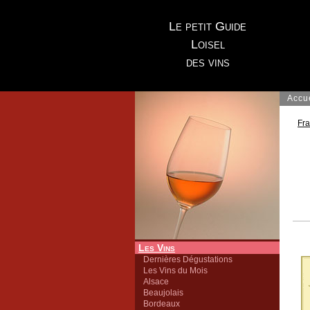
Le petit Guide
Loisel
des vins
Accu
Fr
Les Vins
Dernières Dégustations
Les Vins du Mois
Alsace
Beaujolais
Bordeaux