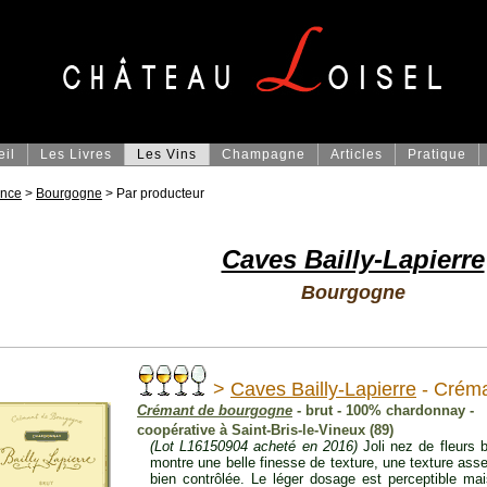
eil
Les Livres
Les Vins
Champagne
Articles
Pratique
ance
>
Bourgogne
> Par producteur
Caves Bailly-Lapierre
Bourgogne
>
Caves Bailly-Lapierre
- Créma
Crémant de bourgogne
- brut - 100% chardonnay -
coopérative à Saint-Bris-le-Vineux (89)
(Lot L16150904 acheté en 2016)
Joli nez de fleurs 
montre une belle finesse de texture, une texture as
bien contrôlée. Le léger dosage est perceptible m