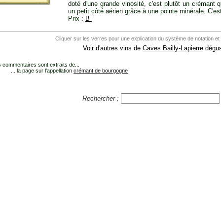
doté d'une grande vinosité, c'est plutôt un crémant
un petit côté aérien grâce à une pointe minérale. C'est
Prix :
B-
Cliquer sur les verres pour une explication du système de notation et
Voir d'autres vins de
Caves Bailly-Lapierre
dégus
 commentaires sont extraits de...
... la page sur l'appellation
crémant de bourgogne
Rechercher :