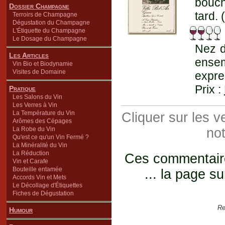
bouch
Dossier Champagne
tard. 
Terroirs de Champagne
Dégustation du Champagne
L'Étiquette du Champagne
Le Dosage du Champagne
Nez d
Les Articles
ense
Vin Bio et Biodynamie
Visites de Domaine
expre
Prix :
Pratique
Les Salons du Vin
Les Verres à Vin
La Température du Vin
Cliquer sur les 
Arômes des Cépages
La Robe du Vin
not
Qu'est ce qu'un Vin Fermé ?
La Minéralité du Vin
La Réduction
Ces commentaires
Vin et Carafe
Bouteille entamée
... la page su
Accords Vin et Mets
Le Décollage d'Étiquettes
Fiches de Dégustation
Re
Humour