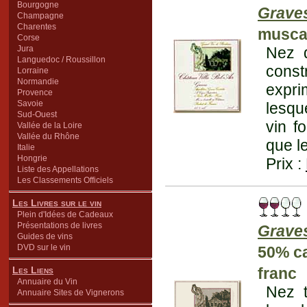
Bourgogne
Grave
Champagne
Charentes
musca
Corse
Jura
Nez d
Languedoc / Roussillon
const
Lorraine
Normandie
expri
Provence
Savoie
lesqu
Sud-Ouest
vin f
Vallée de la Loire
Vallée du Rhône
que l
Italie
Hongrie
Prix :
Liste des Appellations
Les Classements Officiels
Les Livres sur le vin
Plein d'Idées de Cadeaux
Présentations de livres
Grave
Guides de vins
DVD sur le vin
50% ca
Les Liens
franc
Annuaire du Vin
Nez t
Annuaire Sites de Vignerons