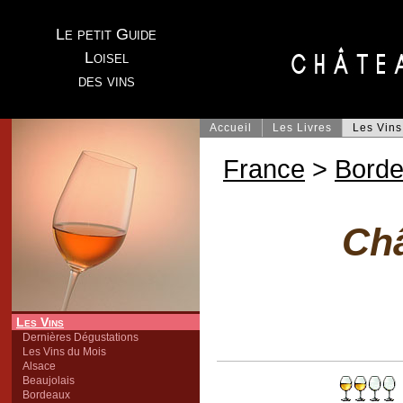
Le petit Guide
Loisel
des vins
Accueil
Les Livres
Les Vins
France
>
Bord
Châ
Les Vins
Dernières Dégustations
Les Vins du Mois
Alsace
Beaujolais
Bordeaux