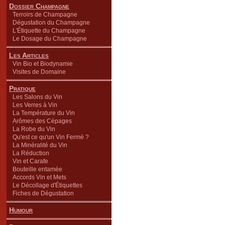
Dossier Champagne
Terroirs de Champagne
Dégustation du Champagne
L'Étiquette du Champagne
Le Dosage du Champagne
Les Articles
Vin Bio et Biodynamie
Visites de Domaine
Pratique
Les Salons du Vin
Les Verres à Vin
La Température du Vin
Arômes des Cépages
La Robe du Vin
Qu'est ce qu'un Vin Fermé ?
La Minéralité du Vin
La Réduction
Vin et Carafe
Bouteille entamée
Accords Vin et Mets
Le Décollage d'Étiquettes
Fiches de Dégustation
Humour