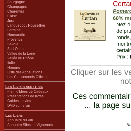
Bourgogne
Certa
Champagne
Pomero
Charentes
Corse
60% me
Jura
Nez de
Languedoc / Roussillon
de pru
Lorraine
Normandie
ronds
Provence
montr
Savoie
Sud-Ouest
certai
Vallée de la Loire
Prix :
Vallée du Rhône
Italie
Hongrie
Cliquer sur les 
Liste des Appellations
Les Classements Officiels
not
Les Livres sur le vin
Plein d'Idées de Cadeaux
Ces commentaires
Présentations de livres
Guides de vins
... la page su
DVD sur le vin
Les Liens
Annuaire du Vin
Re
Annuaire Sites de Vignerons