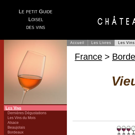
Le petit Guide
Loisel
des vins
Accueil
Les Livres
Les Vins
France
>
Bord
Vie
Les Vins
Dernières Dégustations
Les Vins du Mois
Alsace
Beaujolais
Bordeaux