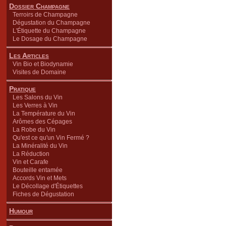
Dossier Champagne
Terroirs de Champagne
Dégustation du Champagne
L'Étiquette du Champagne
Le Dosage du Champagne
Les Articles
Vin Bio et Biodynamie
Visites de Domaine
Pratique
Les Salons du Vin
Les Verres à Vin
La Température du Vin
Arômes des Cépages
La Robe du Vin
Qu'est ce qu'un Vin Fermé ?
La Minéralité du Vin
La Réduction
Vin et Carafe
Bouteille entamée
Accords Vin et Mets
Le Décollage d'Étiquettes
Fiches de Dégustation
Humour