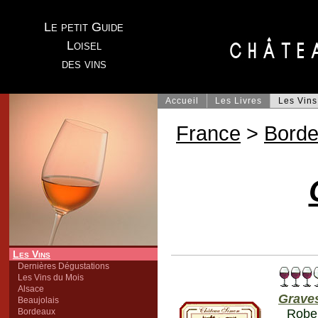
Le petit Guide
Loisel
des vins
Accueil
Les Livres
Les Vins
France
>
Bord
Les Vins
Dernières Dégustations
Les Vins du Mois
Alsace
Grave
Beaujolais
Bordeaux
Robe 