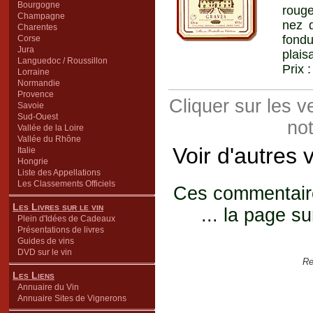
Bourgogne
rouge
Champagne
nez 
Charentes
fond
Corse
Jura
plais
Languedoc / Roussillon
Prix 
Lorraine
Normandie
Provence
Cliquer sur les 
Savoie
Sud-Ouest
not
Vallée de la Loire
Vallée du Rhône
Voir d'autres 
Italie
Hongrie
Liste des Appellations
Les Classements Officiels
Ces commentaires
Les Livres sur le vin
... la page su
Plein d'Idées de Cadeaux
Présentations de livres
Guides de vins
DVD sur le vin
Re
Les Liens
Annuaire du Vin
Annuaire Sites de Vignerons