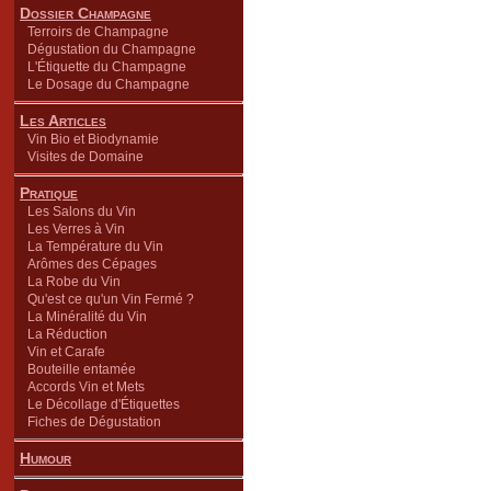
Dossier Champagne
Terroirs de Champagne
Dégustation du Champagne
L'Étiquette du Champagne
Le Dosage du Champagne
Les Articles
Vin Bio et Biodynamie
Visites de Domaine
Pratique
Les Salons du Vin
Les Verres à Vin
La Température du Vin
Arômes des Cépages
La Robe du Vin
Qu'est ce qu'un Vin Fermé ?
La Minéralité du Vin
La Réduction
Vin et Carafe
Bouteille entamée
Accords Vin et Mets
Le Décollage d'Étiquettes
Fiches de Dégustation
Humour