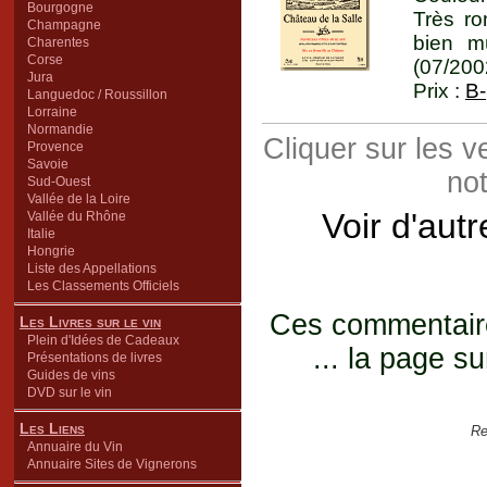
Bourgogne
Très ro
Champagne
bien mû
Charentes
Corse
(07/200
Jura
Prix :
B-
Languedoc / Roussillon
Lorraine
Normandie
Cliquer sur les 
Provence
Savoie
not
Sud-Ouest
Vallée de la Loire
Voir d'aut
Vallée du Rhône
Italie
Hongrie
Liste des Appellations
Les Classements Officiels
Ces commentaires
Les Livres sur le vin
Plein d'Idées de Cadeaux
... la page su
Présentations de livres
Guides de vins
DVD sur le vin
Les Liens
Re
Annuaire du Vin
Annuaire Sites de Vignerons