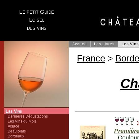
Le petit Guide
Loisel
des vins
Accueil
Les Livres
Les Vins
France
>
Bord
Ch
Les Vins
Dernières Dégustations
Les Vins du Mois
Alsace
Première
Beaujolais
Bordeaux
Couleu