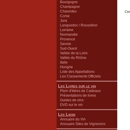
Bourgogne
Champagne
Charentes
Ces
Corse
Jura
Languedoc / Roussillon
Lorraine
Normandie
Provence
Savoie
Sud-Ouest
Vallée de la Loire
Vallée du Rhône
Italie
Hongrie
Liste des Appellations
Les Classements Officiels
Les Livres sur le vin
Plein d'Idées de Cadeaux
Présentations de livres
Guides de vins
DVD sur le vin
Les Liens
Annuaire du Vin
Annuaire Sites de Vignerons