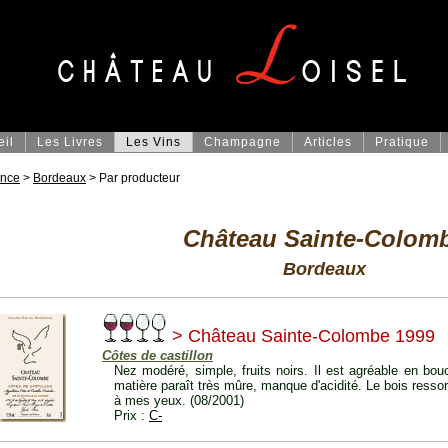
eil
Les Livres
Les Vins
Champagne
Articles
Pratique
ance
>
Bordeaux
> Par producteur
Château Sainte-Colom
Bordeaux
> Château Sainte-Colombe 1999
Côtes de castillon
Nez modéré, simple, fruits noirs. Il est agréable en bouc
matière paraît très mûre, manque d'acidité. Le bois ressort
à mes yeux. (08/2001)
Prix :
C-