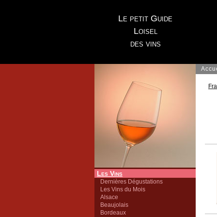
Le petit Guide
Loisel
des vins
Accu
Fr
Les Vins
Dernières Dégustations
Les Vins du Mois
Alsace
Beaujolais
Bordeaux