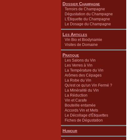
Dossier Champagne
Terroirs de Champagne
Dégustation du Champagne
L'Étiquette du Champagne
Le Dosage du Champagne
Les Articles
Vin Bio et Biodynamie
Visites de Domaine
Pratique
Les Salons du Vin
Les Verres à Vin
La Température du Vin
Arômes des Cépages
La Robe du Vin
Qu'est ce qu'un Vin Fermé ?
La Minéralité du Vin
La Réduction
Vin et Carafe
Bouteille entamée
Accords Vin et Mets
Le Décollage d'Étiquettes
Fiches de Dégustation
Humour