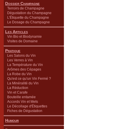
Dossier Champagne
Terroirs de Champagne
Dégustation du Champagne
L'Étiquette du Champagne
Le Dosage du Champagne
Les Articles
Vin Bio et Biodynamie
Visites de Domaine
Pratique
Les Salons du Vin
Les Verres à Vin
La Température du Vin
Arômes des Cépages
La Robe du Vin
Qu'est ce qu'un Vin Fermé ?
La Minéralité du Vin
La Réduction
Vin et Carafe
Bouteille entamée
Accords Vin et Mets
Le Décollage d'Étiquettes
Fiches de Dégustation
Humour