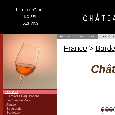
Le petit Guide
Loisel
des vins
Accueil
Les Livres
Les Vins
France
>
Bord
Chât
Les Vins
Dernières Dégustations
Les Vins du Mois
Alsace
Beaujolais
Bordeaux