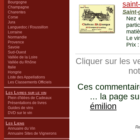
Bourgogne
saint
Champagne
Saint-
Charentes
Corse
Nez e
Jura
part
Languedoc / Roussillon
matiè
Lorraine
Normandie
Le vi
Provence
Prix 
Savoie
Sud-Ouest
Vallée de la Loire
Cliquer sur les 
Vallée du Rhône
Italie
not
Hongrie
Liste des Appellations
Les Classements Officiels
Ces commentaires
Les Livres sur le vin
... la page su
Plein d'Idées de Cadeaux
Présentations de livres
émilion
Guides de vins
DVD sur le vin
Les Liens
Re
Annuaire du Vin
Annuaire Sites de Vignerons