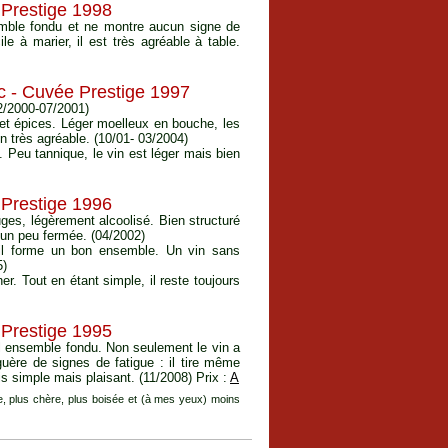
Prestige 1998
mble fondu et ne montre aucun signe de
e à marier, il est très agréable à table.
 - Cuvée Prestige 1997
12/2000-07/2001)
 et épices. Léger moelleux en bouche, les
in très agréable. (10/01- 03/2004)
 Peu tannique, le vin est léger mais bien
Prestige 1996
uges, légèrement alcoolisé. Bien structuré
 un peu fermée. (04/2002)
 il forme un bon ensemble. Un vin sans
5)
. Tout en étant simple, il reste toujours
Prestige 1995
el ensemble fondu. Non seulement le vin a
uère de signes de fatigue : il tire même
s simple mais plaisant. (11/2008) Prix :
A
, plus chère, plus boisée et (à mes yeux) moins