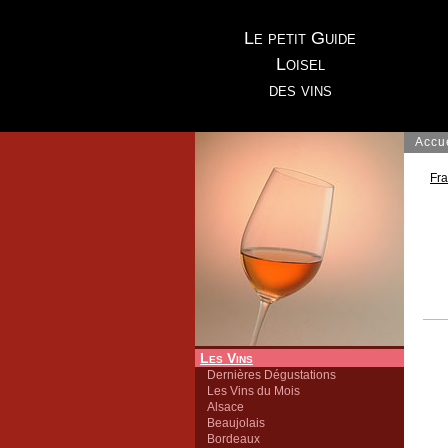
Le petit Guide
Loisel
des vins
Accu
Fr
Les Vins
Dernières Dégustations
Les Vins du Mois
Alsace
Beaujolais
Bordeaux