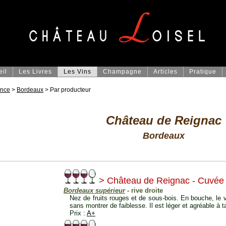
eil
Les Livres
Les Vins
Champagne
Articles
Pratique
ance
>
Bordeaux
> Par producteur
Château de Reignac
Bordeaux
> Château de Reignac - Cuvée 
Bordeaux supérieur
- rive droite
Nez de fruits rouges et de sous-bois. En bouche, le 
sans montrer de faiblesse. Il est léger et agréable à t
Prix :
A+