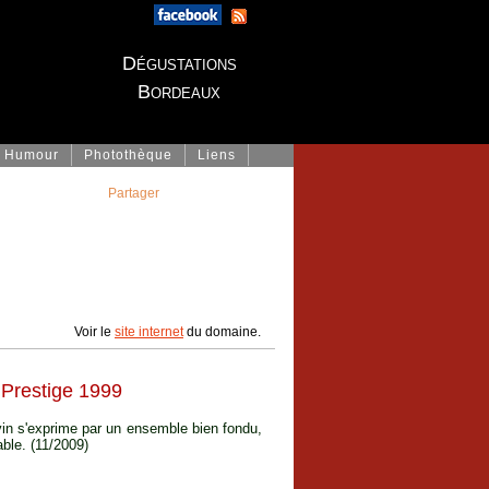
Dégustations
Bordeaux
Humour
Photothèque
Liens
Partager
Voir le
site internet
du domaine.
Prestige 1999
vin s'exprime par un ensemble bien fondu,
able. (11/2009)