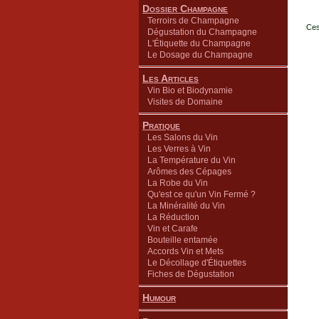
Dossier Champagne
Terroirs de Champagne
Ces
Dégustation du Champagne
L'Étiquette du Champagne
Le Dosage du Champagne
Les Articles
Vin Bio et Biodynamie
Visites de Domaine
Pratique
Les Salons du Vin
Les Verres à Vin
La Température du Vin
Arômes des Cépages
La Robe du Vin
Qu'est ce qu'un Vin Fermé ?
La Minéralité du Vin
La Réduction
Vin et Carafe
Bouteille entamée
Accords Vin et Mets
Le Décollage d'Étiquettes
Fiches de Dégustation
Humour