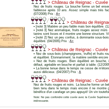
> Château de Reignac - Cuvée 
Nez de fruits rouges. La bouche forme un bel ense
faiblesse après 10 ans. Assez simple mais très facil
(07/2008) Prix :
A+
> Château de Reignac
• [noté 3] Matière un peu faible mais bon équilibre. (
• [noté 3] Nez aromatique, fruits rouges assez mûrs
tanins sont lisses et il montre une bonne structure. V
• [noté 2] Nez un peu confus, à dominante sous-bois.
équilibré. (04/2005) Prix :
A+
> Château de Reignac - Cuvée 
• Nez de sous-bois (champignons, truffe) et fruits ro
et équilibré. Etonnamment, la matière semble encore
• Nez de fruits rouges. Bien équilibré en bouche,
défaut, agréable en bouche et parfait à table. (12/200
• La bonne tenue dans le temps ne cesse de m'étonner
aussi délicieux. (04/2007) Prix :
A
> Château de Reignac - Cuvée 
Nez de fruits rouges et noirs. La bouche forme un b
bien tenu dans le temps mais encore il ne montre g
bénéfice d'un carafage un peu appuyé! Un vin toutefoi
Note: Ne pas confondre cette cuvée avec la Cuvée Supérieure
intéressante.