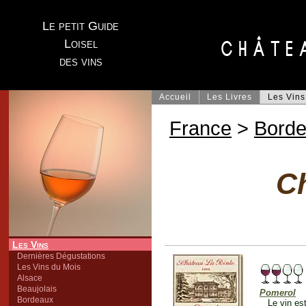
Le petit Guide
Loisel
des vins
Accueil
Les Livres
Les Vins
France
>
Bord
Ch
Les Vins
Dernières Dégustations
Les Vins du Mois
Alsace
Beaujolais
Pomerol
Bordeaux
Le vin es