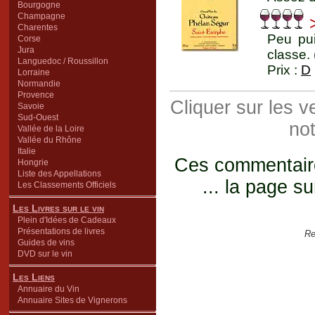
Bourgogne
Champagne
>
Charentes
Peu pui
Corse
Jura
classe.
Languedoc / Roussillon
Prix :
D
Lorraine
Normandie
Provence
Cliquer sur les 
Savoie
Sud-Ouest
not
Vallée de la Loire
Vallée du Rhône
Italie
Ces commentaires
Hongrie
Liste des Appellations
... la page su
Les Classements Officiels
Les Livres sur le vin
Plein d'Idées de Cadeaux
Présentations de livres
Re
Guides de vins
DVD sur le vin
Les Liens
Annuaire du Vin
Annuaire Sites de Vignerons