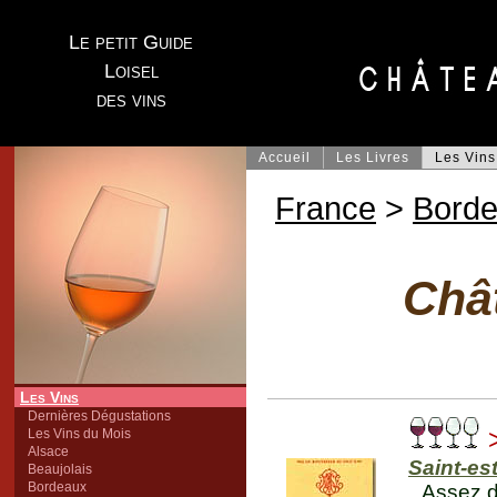
Le petit Guide
Loisel
des vins
Accueil
Les Livres
Les Vins
France
>
Bord
Châ
Les Vins
Dernières Dégustations
>
Les Vins du Mois
Alsace
Saint-es
Beaujolais
Bordeaux
Assez d