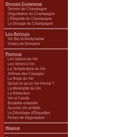
Dossier Champagne
Terroirs de Champagne
Dégustation du Champagne
L'Étiquette du Champagne
Le Dosage du Champagne
Les Articles
Vin Bio et Biodynamie
Visites de Domaine
Pratique
Les Salons du Vin
Les Verres à Vin
La Température du Vin
Arômes des Cépages
La Robe du Vin
Qu'est ce qu'un Vin Fermé ?
La Minéralité du Vin
La Réduction
Vin et Carafe
Bouteille entamée
Accords Vin et Mets
Le Décollage d'Étiquettes
Fiches de Dégustation
Humour