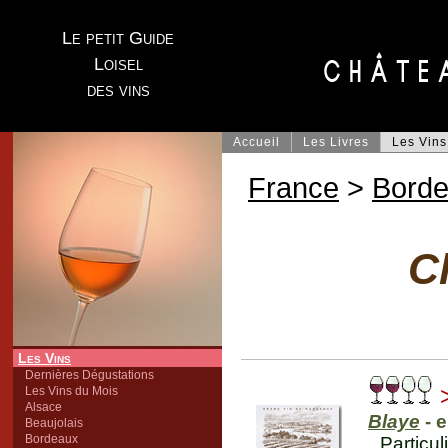
Le petit Guide
Loisel
des vins
Accueil
Les Livres
Les Vins
France
>
Bord
C
Les Vins
Dernières Dégustations
>
Les Vins du Mois
Alsace
Blaye
- 
Beaujolais
Bordeaux
Particu