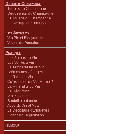
Dossier Champagne
Terroirs de Champagne
Dégustation du Champagne
L'Étiquette du Champagne
Le Dosage du Champagne
Les Articles
Vin Bio et Biodynamie
Visites de Domaine
Pratique
Les Salons du Vin
Les Verres à Vin
La Température du Vin
Arômes des Cépages
La Robe du Vin
Qu'est ce qu'un Vin Fermé ?
La Minéralité du Vin
La Réduction
Vin et Carafe
Bouteille entamée
Accords Vin et Mets
Le Décollage d'Étiquettes
Fiches de Dégustation
Humour