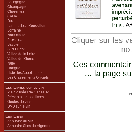
Bourgogne
avenant
Champagne
impréci
Charentes
Corse
perturb
Jura
Prix :
A
Languedoc / Roussillon
Lorraine
Normandie
Cliquer sur les 
Provence
Savoie
not
Sud-Ouest
Vallée de la Loire
Vallée du Rhône
Ces commentaires
Italie
Hongrie
... la page su
Liste des Appellations
Les Classements Officiels
Les Livres sur le vin
Plein d'Idées de Cadeaux
Re
Présentations de livres
Guides de vins
DVD sur le vin
Les Liens
Annuaire du Vin
Annuaire Sites de Vignerons