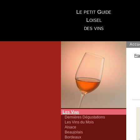
Le petit Guide
Loisel
des vins
Accu
Fr
Les Vins
Dernières Dégustations
Les Vins du Mois
Alsace
Beaujolais
Bordeaux