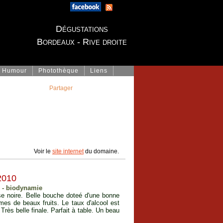
Dégustations
Bordeaux - Rive droite
Humour
Photothèque
Liens
Partager
Voir le
site internet
du domaine.
2010
 - biodynamie
ise noire. Belle bouche doteé d'une bonne
mes de beaux fruits. Le taux d'alcool est
rès belle finale. Parfait à table. Un beau