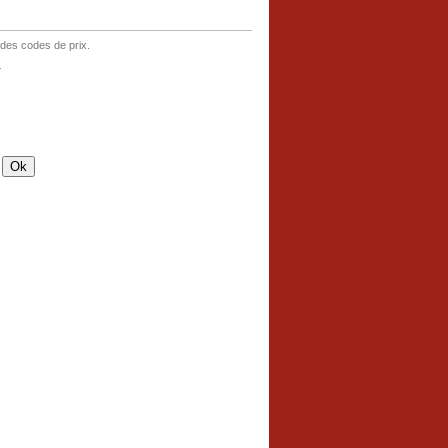
 des codes de prix.
.