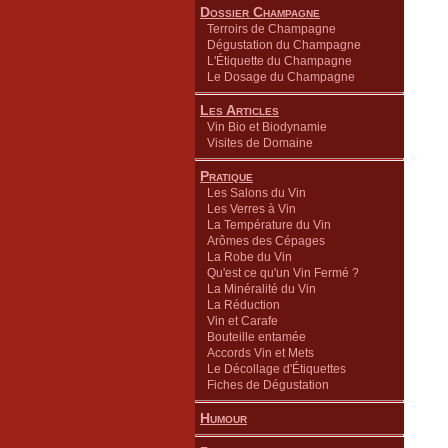
Dossier Champagne
Terroirs de Champagne
Dégustation du Champagne
L'Étiquette du Champagne
Le Dosage du Champagne
Les Articles
Vin Bio et Biodynamie
Visites de Domaine
Pratique
Les Salons du Vin
Les Verres à Vin
La Température du Vin
Arômes des Cépages
La Robe du Vin
Qu'est ce qu'un Vin Fermé ?
La Minéralité du Vin
La Réduction
Vin et Carafe
Bouteille entamée
Accords Vin et Mets
Le Décollage d'Étiquettes
Fiches de Dégustation
Humour