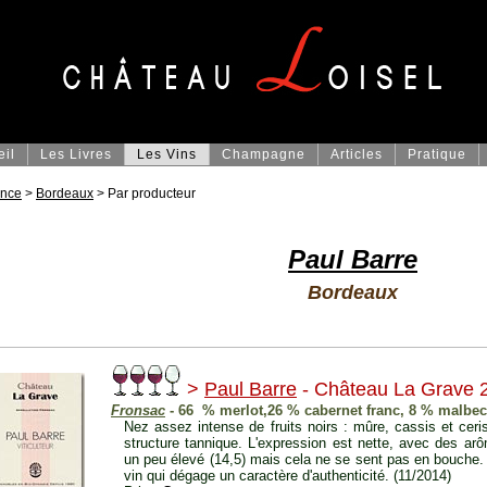
eil
Les Livres
Les Vins
Champagne
Articles
Pratique
ance
>
Bordeaux
> Par producteur
Paul Barre
Bordeaux
>
Paul Barre
- Château La Grave 
Fronsac
- 66 % merlot,26 % cabernet franc, 8 % malbec
Nez assez intense de fruits noirs : mûre, cassis et cer
structure tannique. L'expression est nette, avec des arô
un peu élevé (14,5) mais cela ne se sent pas en bouche. T
vin qui dégage un caractère d'authenticité. (11/2014)