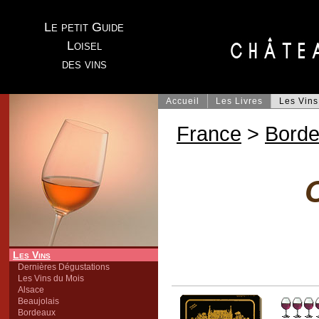
Le petit Guide
Loisel
des vins
Accueil
Les Livres
Les Vins
France
>
Bord
Les Vins
Dernières Dégustations
Les Vins du Mois
Alsace
Beaujolais
Bordeaux