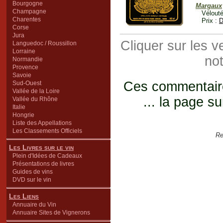
Bourgogne
Margaux
Champagne
Vélouté
Charentes
Prix :
D
Corse
Jura
Cliquer sur les 
Languedoc / Roussillon
Lorraine
not
Normandie
Provence
Savoie
Ces commentaires
Sud-Ouest
Vallée de la Loire
... la page su
Vallée du Rhône
Italie
Hongrie
Liste des Appellations
Les Classements Officiels
Re
Les Livres sur le vin
Plein d'Idées de Cadeaux
Présentations de livres
Guides de vins
DVD sur le vin
Les Liens
Annuaire du Vin
Annuaire Sites de Vignerons