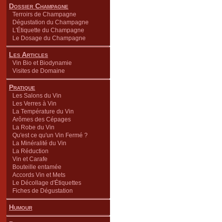
Dossier Champagne
Terroirs de Champagne
Dégustation du Champagne
L'Étiquette du Champagne
Le Dosage du Champagne
Les Articles
Vin Bio et Biodynamie
Visites de Domaine
Pratique
Les Salons du Vin
Les Verres à Vin
La Température du Vin
Arômes des Cépages
La Robe du Vin
Qu'est ce qu'un Vin Fermé ?
La Minéralité du Vin
La Réduction
Vin et Carafe
Bouteille entamée
Accords Vin et Mets
Le Décollage d'Étiquettes
Fiches de Dégustation
Humour