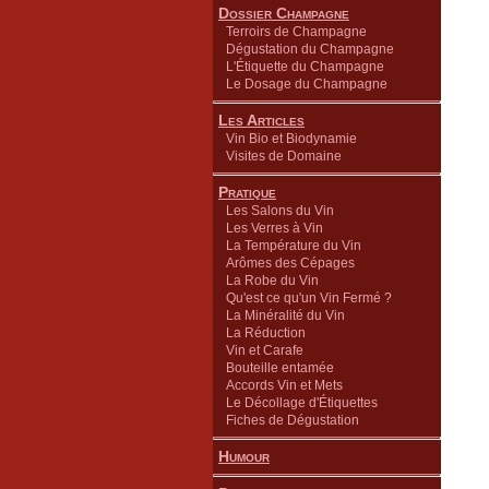
Dossier Champagne
Terroirs de Champagne
Dégustation du Champagne
L'Étiquette du Champagne
Le Dosage du Champagne
Les Articles
Vin Bio et Biodynamie
Visites de Domaine
Pratique
Les Salons du Vin
Les Verres à Vin
La Température du Vin
Arômes des Cépages
La Robe du Vin
Qu'est ce qu'un Vin Fermé ?
La Minéralité du Vin
La Réduction
Vin et Carafe
Bouteille entamée
Accords Vin et Mets
Le Décollage d'Étiquettes
Fiches de Dégustation
Humour