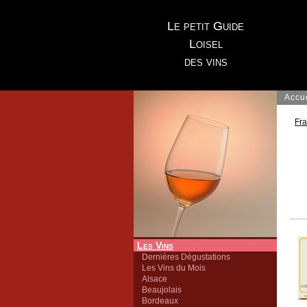
Le petit Guide
Loisel
des vins
Accu
Fr
Les Vins
Dernières Dégustations
Les Vins du Mois
Alsace
Beaujolais
Bordeaux