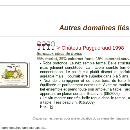
Autres domaines liés
> Château Puygueraud 1998
Bordeaux-côtes de francs
55% merlot, 25% cabernet franc, 15% cabernet-sauv
• Robe profonde. Le nez semble fermé. Belle structu
mais joliment constituée. La matière semble ferm
concentration. Le boisé est plutôt discret et parfa
agréable mais il pourrait être superbe dans 3 à 5 ans.
• Nez de champignon et de sous-bois, de terre fr
équilibrée et parfaitement construite. Avec sa matiè
bel ensemble et prend toute son ampleur à table, l'ar
apportant un plaisir certain. Beau vin. (09/2006)
• Le vin montre une très belle tenue dans le temps, av
à table. Très beau vin. (03/2009)
Prix :
B
Cliquer sur les verres pour une explication du système de notation et
 commentaires sont extraits de...