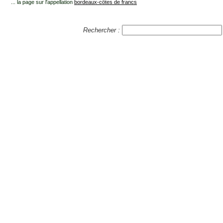
... la page sur l'appellation
bordeaux-côtes de francs
Rechercher :