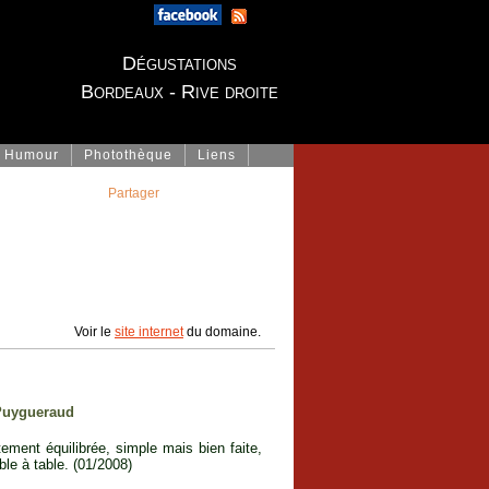
Dégustations
Bordeaux - Rive droite
Humour
Photothèque
Liens
Partager
Voir le
site internet
du domaine.
Puygueraud
ment équilibrée, simple mais bien faite,
ble à table. (01/2008)