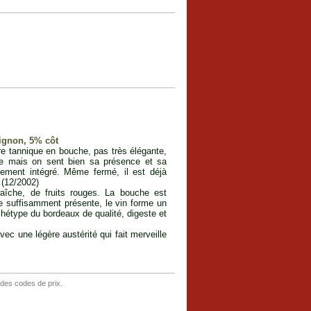
ignon, 5% côt
re tannique en bouche, pas très élégante,
ée mais on sent bien sa présence et sa
itement intégré. Même fermé, il est déjà
 (12/2002)
aîche, de fruits rouges. La bouche est
re suffisamment présente, le vin forme un
chétype du bordeaux de qualité, digeste et
ec une légère austérité qui fait merveille
 des codes de prix.