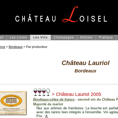
eil
Les Livres
Les Vins
Champagne
Articles
Pratique
ance
>
Bordeaux
> Par producteur
Château Lauriol
Bordeaux
> Château Lauriol 2005
Bordeaux-côtes de francs
- second vin du Château 
Majorité de merlot
Nez aux arômes de framboise. La bouche est parfaite
avec des tanins bien intégrés à l'ensemble. Vin agréa
Prix :
A