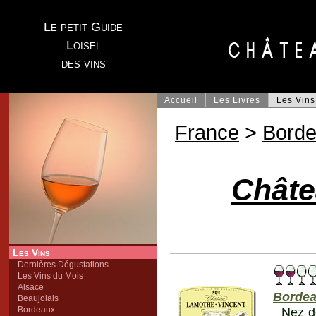
Le petit Guide
Loisel
des vins
Accueil
Les Livres
Les Vins
France
>
Bord
Châte
Les Vins
Dernières Dégustations
Les Vins du Mois
Alsace
Bordea
Beaujolais
Bordeaux
Nez de