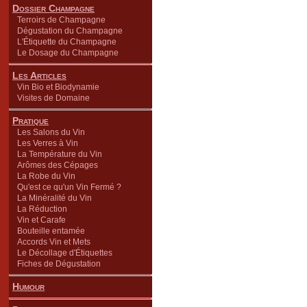
Dossier Champagne
Terroirs de Champagne
Dégustation du Champagne
L'Étiquette du Champagne
Le Dosage du Champagne
Les Articles
Vin Bio et Biodynamie
Visites de Domaine
Pratique
Les Salons du Vin
Les Verres à Vin
La Température du Vin
Arômes des Cépages
La Robe du Vin
Qu'est ce qu'un Vin Fermé ?
La Minéralité du Vin
La Réduction
Vin et Carafe
Bouteille entamée
Accords Vin et Mets
Le Décollage d'Étiquettes
Fiches de Dégustation
Humour