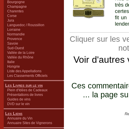
Bourgogne
très d
Champagne
certes
Charentes
Corse
fit u
Jura
lende
Languedoc / Roussillon
Lorraine
Normandie
Cliquer sur les 
Provence
Savoie
not
Sud-Ouest
Vallée de la Loire
Voir d'autres
Vallée du Rhône
Italie
Hongrie
Liste des Appellations
Les Classements Officiels
Ces commentaires
Les Livres sur le vin
Plein d'Idées de Cadeaux
... la page su
Présentations de livres
Guides de vins
DVD sur le vin
Les Liens
Re
Annuaire du Vin
Annuaire Sites de Vignerons