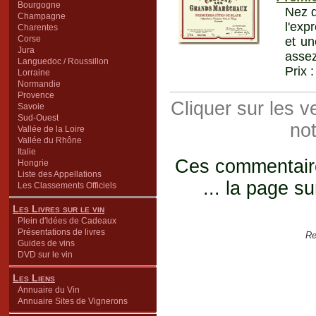
Bourgogne
Nez d
Champagne
l'exp
Charentes
Corse
et un
Jura
assez
Languedoc / Roussillon
Prix 
Lorraine
Normandie
Provence
Cliquer sur les 
Savoie
Sud-Ouest
not
Vallée de la Loire
Vallée du Rhône
Italie
Ces commentaires
Hongrie
Liste des Appellations
... la page su
Les Classements Officiels
Les Livres sur le vin
Plein d'Idées de Cadeaux
Présentations de livres
Re
Guides de vins
DVD sur le vin
Les Liens
Annuaire du Vin
Annuaire Sites de Vignerons