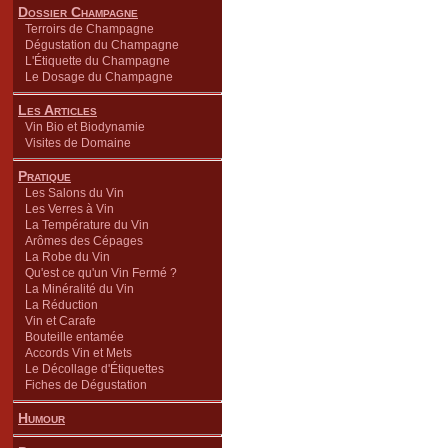
Dossier Champagne
Terroirs de Champagne
Dégustation du Champagne
L'Étiquette du Champagne
Le Dosage du Champagne
Les Articles
Vin Bio et Biodynamie
Visites de Domaine
Pratique
Les Salons du Vin
Les Verres à Vin
La Température du Vin
Arômes des Cépages
La Robe du Vin
Qu'est ce qu'un Vin Fermé ?
La Minéralité du Vin
La Réduction
Vin et Carafe
Bouteille entamée
Accords Vin et Mets
Le Décollage d'Étiquettes
Fiches de Dégustation
Humour