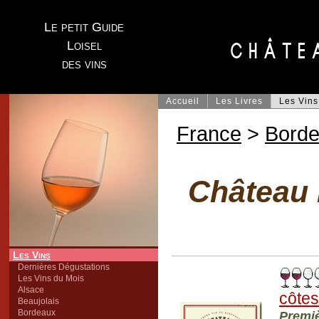
Le petit Guide
Loisel
des vins
Accueil
Les Livres
Les Vins
France
>
Bord
Château
Les Vins
Dernières Dégustations
Les Vins du Mois
Alsace
côtes
Beaujolais
Bordeaux
Premiè