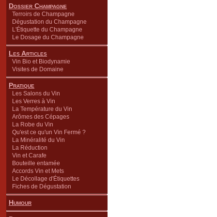
Dossier Champagne
Terroirs de Champagne
Dégustation du Champagne
L'Étiquette du Champagne
Le Dosage du Champagne
Les Articles
Vin Bio et Biodynamie
Visites de Domaine
Pratique
Les Salons du Vin
Les Verres à Vin
La Température du Vin
Arômes des Cépages
La Robe du Vin
Qu'est ce qu'un Vin Fermé ?
La Minéralité du Vin
La Réduction
Vin et Carafe
Bouteille entamée
Accords Vin et Mets
Le Décollage d'Étiquettes
Fiches de Dégustation
Humour