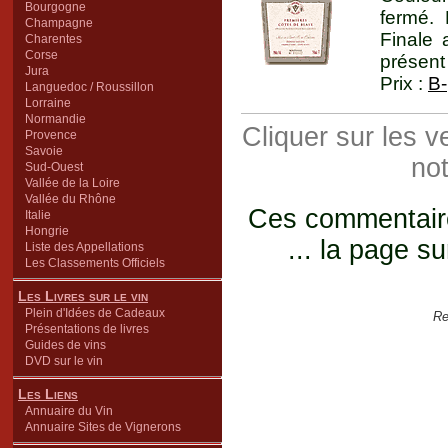
Bourgogne
fermé.
Champagne
Finale
Charentes
Corse
présent 
Jura
Prix :
B-
Languedoc / Roussillon
Lorraine
Normandie
Cliquer sur les 
Provence
Savoie
not
Sud-Ouest
Vallée de la Loire
Vallée du Rhône
Ces commentaires
Italie
Hongrie
... la page su
Liste des Appellations
Les Classements Officiels
Les Livres sur le vin
Plein d'Idées de Cadeaux
Re
Présentations de livres
Guides de vins
DVD sur le vin
Les Liens
Annuaire du Vin
Annuaire Sites de Vignerons