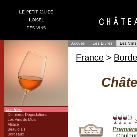
Le petit Guide
Loisel
des vins
Accueil
Les Livres
Les Vins
France
>
Bord
Châte
Les Vins
Dernières Dégustations
>
Les Vins du Mois
Alsace
Première
Beaujolais
Bordeaux
Couleur