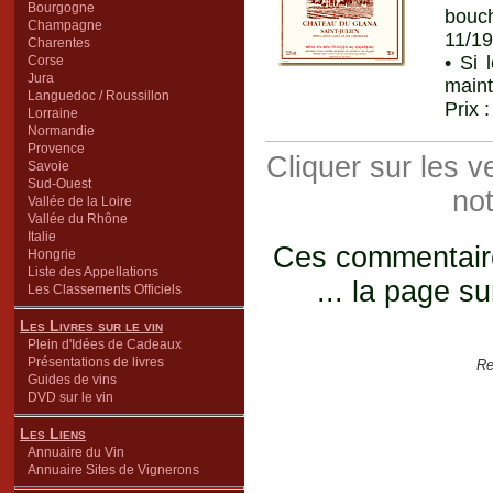
Bourgogne
bouch
Champagne
11/19
Charentes
• Si 
Corse
Jura
maint
Languedoc / Roussillon
Prix 
Lorraine
Normandie
Provence
Cliquer sur les 
Savoie
Sud-Ouest
not
Vallée de la Loire
Vallée du Rhône
Italie
Ces commentaires
Hongrie
Liste des Appellations
... la page su
Les Classements Officiels
Les Livres sur le vin
Plein d'Idées de Cadeaux
Présentations de livres
Re
Guides de vins
DVD sur le vin
Les Liens
Annuaire du Vin
Annuaire Sites de Vignerons