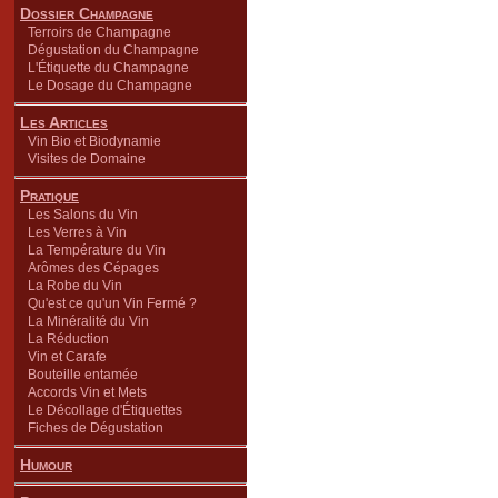
Dossier Champagne
Terroirs de Champagne
Dégustation du Champagne
L'Étiquette du Champagne
Le Dosage du Champagne
Les Articles
Vin Bio et Biodynamie
Visites de Domaine
Pratique
Les Salons du Vin
Les Verres à Vin
La Température du Vin
Arômes des Cépages
La Robe du Vin
Qu'est ce qu'un Vin Fermé ?
La Minéralité du Vin
La Réduction
Vin et Carafe
Bouteille entamée
Accords Vin et Mets
Le Décollage d'Étiquettes
Fiches de Dégustation
Humour