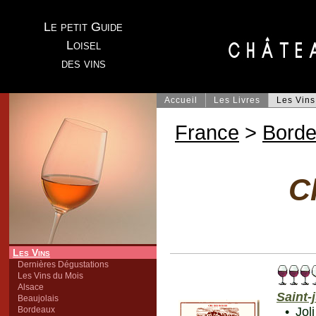
Le petit Guide
Loisel
des vins
Accueil
Les Livres
Les Vins
France
>
Bord
C
Les Vins
Dernières Dégustations
Les Vins du Mois
Alsace
Saint-
Beaujolais
Bordeaux
• Jol