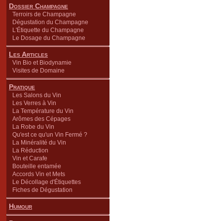
Dossier Champagne
Terroirs de Champagne
Dégustation du Champagne
L'Étiquette du Champagne
Le Dosage du Champagne
Les Articles
Vin Bio et Biodynamie
Visites de Domaine
Pratique
Les Salons du Vin
Les Verres à Vin
La Température du Vin
Arômes des Cépages
La Robe du Vin
Qu'est ce qu'un Vin Fermé ?
La Minéralité du Vin
La Réduction
Vin et Carafe
Bouteille entamée
Accords Vin et Mets
Le Décollage d'Étiquettes
Fiches de Dégustation
Humour