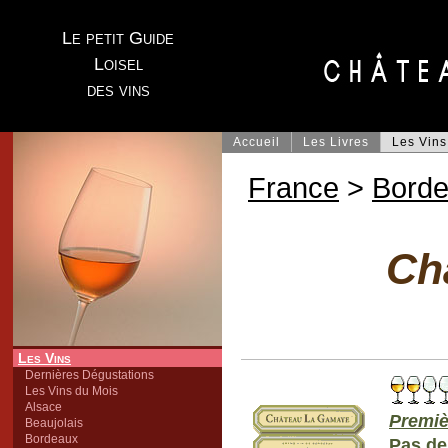
Le petit Guide
Loisel
des vins
Accueil
Les Livres
Les Vins
France
>
Bord
Ch
Les Vins
Dernières Dégustations
Les Vins du Mois
Alsace
Premiè
Beaujolais
Bordeaux
Pas de