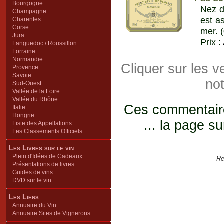
Bourgogne
Nez d
Champagne
est as
Charentes
Corse
mer. 
Jura
Prix :
Languedoc / Roussillon
Lorraine
Normandie
Cliquer sur les 
Provence
Savoie
not
Sud-Ouest
Vallée de la Loire
Vallée du Rhône
Ces commentaires
Italie
Hongrie
... la page su
Liste des Appellations
Les Classements Officiels
Les Livres sur le vin
Plein d'Idées de Cadeaux
Re
Présentations de livres
Guides de vins
DVD sur le vin
Les Liens
Annuaire du Vin
Annuaire Sites de Vignerons