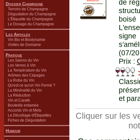
de rég
Dossier Champagne
struct
Terroirs de Champagne
Dégustation du Champagne
boisé
L'Étiquette du Champagne
Le Dosage du Champagne
L'ens
Les Articles
signe
Vin Bio et Biodynamie
s'amé
Visites de Domaine
(07/20
Pratique
Prix :
Les Salons du Vin
Les Verres à Vin
>
La Température du Vin
Arômes des Cépages
Classi
La Robe du Vin
Qu'est ce qu'un Vin Fermé ?
présen
La Minéralité du Vin
La Réduction
et par
Vin et Carafe
Bouteille entamée
Accords Vin et Mets
Cliquer sur les 
Le Décollage d'Étiquettes
Fiches de Dégustation
not
Humour