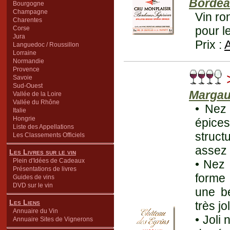
Bordeau
Bourgogne
Champagne
Vin ro
Charentes
pour l
Corse
Jura
Prix :
Languedoc / Roussillon
Lorraine
Normandie
Provence
>
Savoie
Sud-Ouest
Marga
Vallée de la Loire
Vallée du Rhône
• Nez 
Italie
Hongrie
épice
Liste des Appellations
structu
Les Classements Officiels
assez 
Les Livres sur le vin
Plein d'Idées de Cadeaux
• Nez 
Présentations de livres
forme 
Guides de vins
DVD sur le vin
une be
Les Liens
très jo
Annuaire du Vin
• Joli
Annuaire Sites de Vignerons