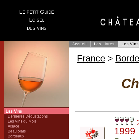
Le petit Guide
Loisel
des vins
Accueil
Les Livres
Les Vins
France
>
Bord
Ch
Les Vins
Dernières Dégustations
>
Les Vins du Mois
Alsace
1999
Beaujolais
Bordeaux