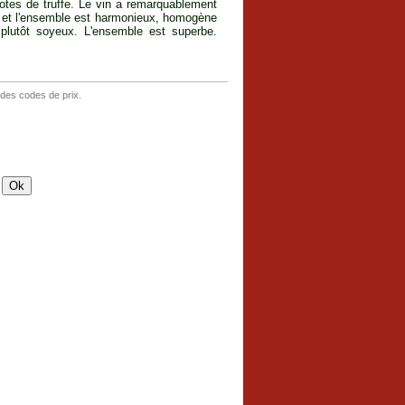
notes de truffe. Le vin a remarquablement
u et l'ensemble est harmonieux, homogène
 plutôt soyeux. L'ensemble est superbe.
 des codes de prix.