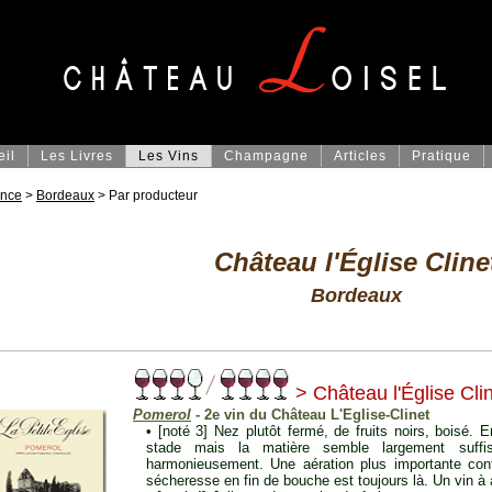
eil
Les Livres
Les Vins
Champagne
Articles
Pratique
ance
>
Bordeaux
> Par producteur
Château l'Église Cline
Bordeaux
> Château l'Église Cli
Pomerol
- 2e vin du Château L'Eglise-Clinet
• [noté 3] Nez plutôt fermé, de fruits noirs, boisé. 
stade mais la matière semble largement suffi
harmonieusement. Une aération plus importante confi
sécheresse en fin de bouche est toujours là. Un vin à