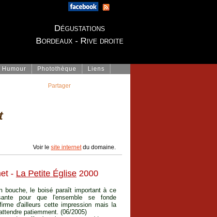
Dégustations
Bordeaux - Rive droite
Humour
Photothèque
Liens
Partager
t
Voir le
site internet
du domaine.
net -
La Petite Église
2000
En bouche, le boisé paraît important à ce
sante pour que l'ensemble se fonde
rme d'ailleurs cette impression mais la
 attendre patiemment. (06/2005)