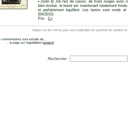
• [noté 4] Joli nez de cassis, de fruits rouges avec 
bien évolué, le boisé est maintenant totalement fond
et parfaitement équilibré. Les tanins sont ronds et
(04/2015)
Prix :
C+
Cliquer sur les verres pour une explication du système de notation et
 commentaires sont extraits de...
... la page sur l'appellation
pomerol
Rechercher :