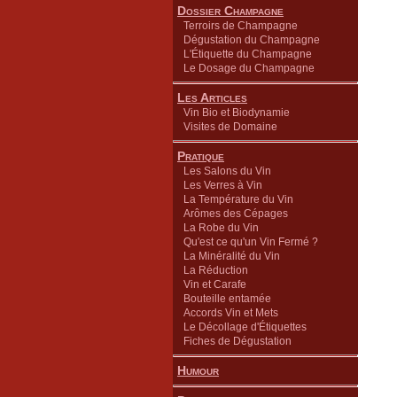
Dossier Champagne
Terroirs de Champagne
Dégustation du Champagne
L'Étiquette du Champagne
Le Dosage du Champagne
Les Articles
Vin Bio et Biodynamie
Visites de Domaine
Pratique
Les Salons du Vin
Les Verres à Vin
La Température du Vin
Arômes des Cépages
La Robe du Vin
Qu'est ce qu'un Vin Fermé ?
La Minéralité du Vin
La Réduction
Vin et Carafe
Bouteille entamée
Accords Vin et Mets
Le Décollage d'Étiquettes
Fiches de Dégustation
Humour