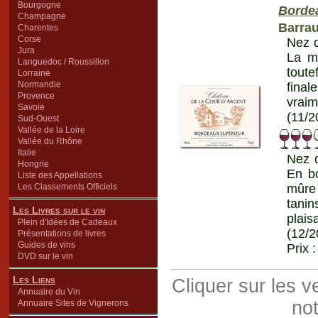
Bourgogne
Borde
Champagne
Barra
Charentes
Corse
Nez d
Jura
La m
Languedoc / Roussillon
toute
Lorraine
Normandie
final
Provence
vrai
Savoie
(11/2
Sud-Ouest
Vallée de la Loire
Vallée du Rhône
Italie
Nez d
Hongrie
En bo
Liste des Appellations
Les Classements Officiels
mûre 
tani
Les Livres sur le vin
plais
Plein d'Idées de Cadeaux
(12/2
Présentations de livres
Guides de vins
Prix 
DVD sur le vin
Les Liens
Cliquer sur les 
Annuaire du Vin
not
Annuaire Sites de Vignerons