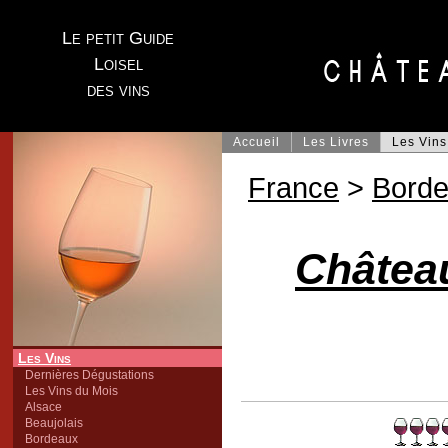
Le petit Guide
Loisel
des vins
Accueil
Les Livres
Les Vins
France
>
Bord
Châtea
Les Vins
Dernières Dégustations
Les Vins du Mois
Alsace
Beaujolais
Bordeaux