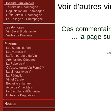
Dossier Champagne
Voir d'autres v
Terroirs de Champagne
Dégustation du Champagne
L'Étiquette du Champagne
Le Dosage du Champagne
Les Articles
Ces commentaires
Vin Bio et Biodynamie
... la page su
Visites de Domaine
Pratique
Les Salons du Vin
Les Verres à Vin
Re
La Température du Vin
Arômes des Cépages
La Robe du Vin
Qu'est ce qu'un Vin Fermé ?
La Minéralité du Vin
La Réduction
Vin et Carafe
Bouteille entamée
Accords Vin et Mets
Le Décollage d'Étiquettes
Fiches de Dégustation
Humour