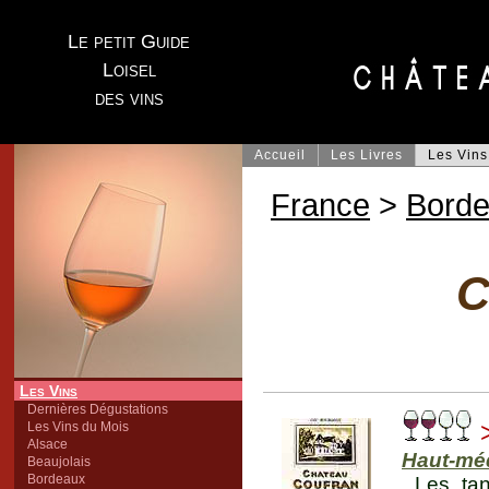
Le petit Guide
Loisel
des vins
Accueil
Les Livres
Les Vins
France
>
Bord
C
Les Vins
Dernières Dégustations
>
Les Vins du Mois
Alsace
Haut-mé
Beaujolais
Bordeaux
Les tan