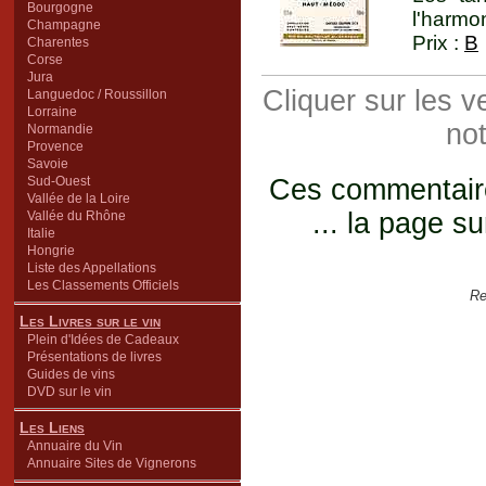
Bourgogne
l'harmo
Champagne
Prix :
B
Charentes
Corse
Jura
Cliquer sur les 
Languedoc / Roussillon
Lorraine
not
Normandie
Provence
Savoie
Sud-Ouest
Ces commentaires
Vallée de la Loire
... la page su
Vallée du Rhône
Italie
Hongrie
Liste des Appellations
Les Classements Officiels
Re
Les Livres sur le vin
Plein d'Idées de Cadeaux
Présentations de livres
Guides de vins
DVD sur le vin
Les Liens
Annuaire du Vin
Annuaire Sites de Vignerons