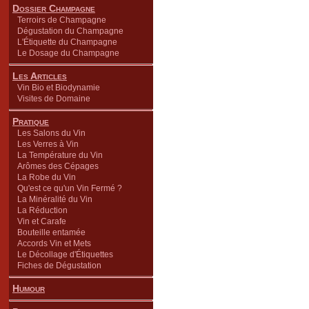
Dossier Champagne
Terroirs de Champagne
Dégustation du Champagne
L'Étiquette du Champagne
Le Dosage du Champagne
Les Articles
Vin Bio et Biodynamie
Visites de Domaine
Pratique
Les Salons du Vin
Les Verres à Vin
La Température du Vin
Arômes des Cépages
La Robe du Vin
Qu'est ce qu'un Vin Fermé ?
La Minéralité du Vin
La Réduction
Vin et Carafe
Bouteille entamée
Accords Vin et Mets
Le Décollage d'Étiquettes
Fiches de Dégustation
Humour