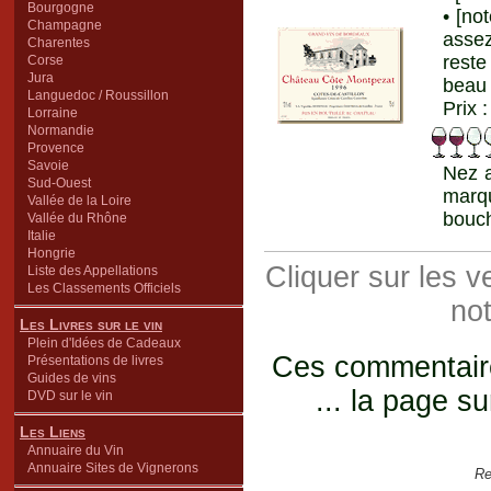
Bourgogne
• [no
Champagne
assez
Charentes
reste
Corse
Jura
beau 
Languedoc / Roussillon
Prix 
Lorraine
Normandie
Provence
Savoie
Nez a
Sud-Ouest
marqu
Vallée de la Loire
bouch
Vallée du Rhône
Italie
Hongrie
Cliquer sur les 
Liste des Appellations
Les Classements Officiels
not
Les Livres sur le vin
Plein d'Idées de Cadeaux
Ces commentaires
Présentations de livres
Guides de vins
... la page su
DVD sur le vin
Les Liens
Annuaire du Vin
Annuaire Sites de Vignerons
Re