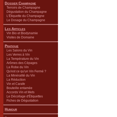
Dossier Champagne
Terroirs de Champagne
Dégustation du Champagne
L'Étiquette du Champagne
Le Dosage du Champagne
Les Articles
Vin Bio et Biodynamie
Visites de Domaine
Pratique
Les Salons du Vin
Les Verres à Vin
La Température du Vin
Arômes des Cépages
La Robe du Vin
Qu'est ce qu'un Vin Fermé ?
La Minéralité du Vin
La Réduction
Vin et Carafe
Bouteille entamée
Accords Vin et Mets
Le Décollage d'Étiquettes
Fiches de Dégustation
Humour