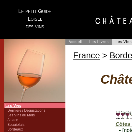
Le petit Guide
Loisel
des vins
Accueil
Les Livres
Les Vins
France
>
Bord
Chât
Les Vins
Dernières Dégustations
Les Vins du Mois
Alsace
Côtes 
Beaujolais
Bordeaux
• [no