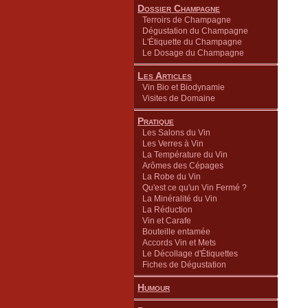
Dossier Champagne
Terroirs de Champagne
Dégustation du Champagne
L'Étiquette du Champagne
Le Dosage du Champagne
Les Articles
Vin Bio et Biodynamie
Visites de Domaine
Pratique
Les Salons du Vin
Les Verres à Vin
La Température du Vin
Arômes des Cépages
La Robe du Vin
Qu'est ce qu'un Vin Fermé ?
La Minéralité du Vin
La Réduction
Vin et Carafe
Bouteille entamée
Accords Vin et Mets
Le Décollage d'Étiquettes
Fiches de Dégustation
Humour