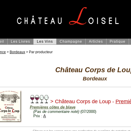
eil
Les Livres
Les Vins
Champagne
Articles
Pratique
ance
>
Bordeaux
> Par producteur
Château Corps de Lou
Bordeaux
> Château Corps de Loup -
Premiè
Premières côtes de blaye
(Pas de commentaire noté)
(07/2000)
Prix :
A