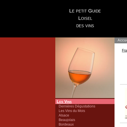
Le petit Guide
Loisel
des vins
Accu
Fr
Les Vins
Dernières Dégustations
Les Vins du Mois
Alsace
Beaujolais
Bordeaux