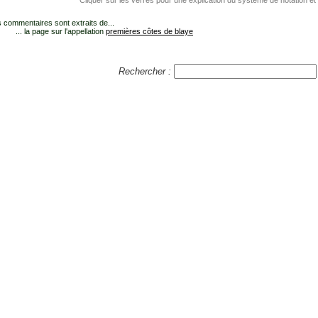
Cliquer sur les verres pour une explication du système de notation et
 commentaires sont extraits de...
... la page sur l'appellation
premières côtes de blaye
Rechercher :