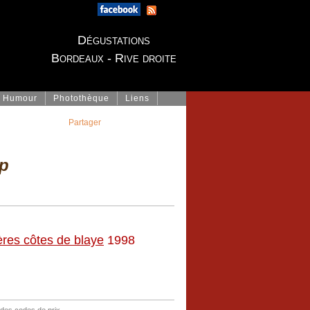
Dégustations
Bordeaux - Rive droite
Humour
Photothèque
Liens
Partager
p
res côtes de blaye
1998