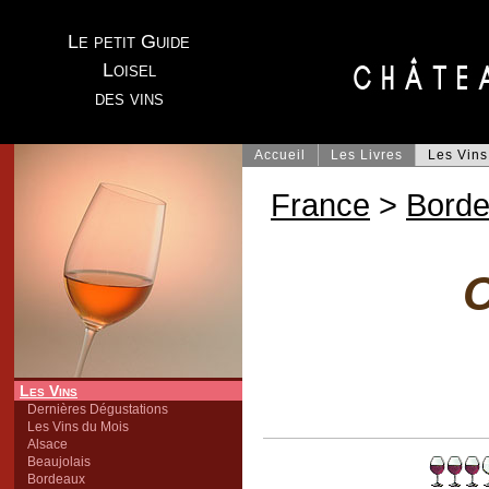
Le petit Guide
Loisel
des vins
Accueil
Les Livres
Les Vins
France
>
Bord
C
Les Vins
Dernières Dégustations
Les Vins du Mois
Alsace
Beaujolais
Bordeaux