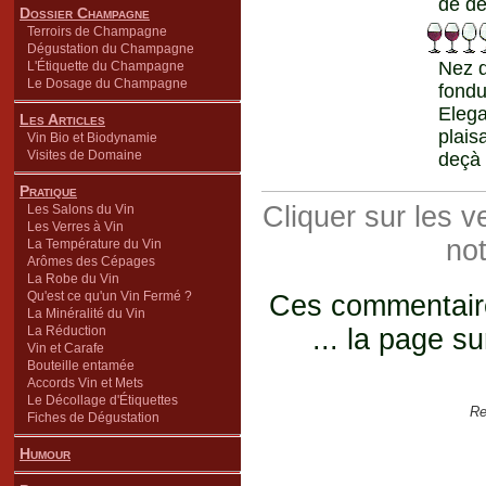
de de
Dossier Champagne
Terroirs de Champagne
Dégustation du Champagne
Nez d
L'Étiquette du Champagne
Le Dosage du Champagne
fondu
Elega
Les Articles
plais
Vin Bio et Biodynamie
Visites de Domaine
deçà 
Pratique
Cliquer sur les 
Les Salons du Vin
Les Verres à Vin
not
La Température du Vin
Arômes des Cépages
La Robe du Vin
Qu'est ce qu'un Vin Fermé ?
Ces commentaires
La Minéralité du Vin
La Réduction
... la page su
Vin et Carafe
Bouteille entamée
Accords Vin et Mets
Le Décollage d'Étiquettes
Re
Fiches de Dégustation
Humour