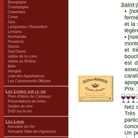
Bourgogne
Saint-
Champagne
• [no
Charentes
fermé
Corse
Jura
et la
Languedoc / Roussillon
légèr
Lorraine
• [no
Normandie
Provence
montr
Savoie
et tr
Sud-Ouest
bouch
Vallée de la Loire
Vallée du Rhône
est d
Italie
asse
Hongrie
caraf
Liste des Appellations
Les Classements Officiels
apogé
Prix 
Les Livres sur le vin
Plein d'Idées de Cadeaux
Présentations de livres
Nez d
Guides de vins
DVD sur le vin
Très
parti
Les Liens
conc
Annuaire du Vin
Annuaire Sites de Vignerons
Un pe