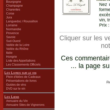
Bourgogne
Nez d
Champagne
forme
Charentes
Corse
excès
Jura
vin, 
Languedoc / Roussillon
Prix 
Lorraine
Normandie
Provence
Cliquer sur les 
Savoie
Sud-Ouest
not
Vallée de la Loire
Vallée du Rhône
Italie
Ces commentaires
Hongrie
Liste des Appellations
... la page su
Les Classements Officiels
Les Livres sur le vin
Plein d'Idées de Cadeaux
Présentations de livres
Re
Guides de vins
DVD sur le vin
Les Liens
Annuaire du Vin
Annuaire Sites de Vignerons