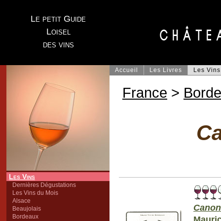
Le petit Guide
Loisel
des vins
Accueil
Les Livres
Les Vins
France
>
Bord
Ca
Les Vins
Dernières Dégustations
Les Vins du Mois
Alsace
Canon
Beaujolais
Bordeaux
Mauri