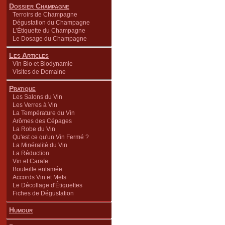
Dossier Champagne
Terroirs de Champagne
Dégustation du Champagne
L'Étiquette du Champagne
Le Dosage du Champagne
Les Articles
Vin Bio et Biodynamie
Visites de Domaine
Pratique
Les Salons du Vin
Les Verres à Vin
La Température du Vin
Arômes des Cépages
La Robe du Vin
Qu'est ce qu'un Vin Fermé ?
La Minéralité du Vin
La Réduction
Vin et Carafe
Bouteille entamée
Accords Vin et Mets
Le Décollage d'Étiquettes
Fiches de Dégustation
Humour