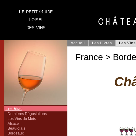
Le petit Guide
Loisel
des vins
Accueil
Les Livres
Les Vins
France
>
Bord
Châ
Les Vins
Dernières Dégustations
Les Vins du Mois
Alsace
Beaujolais
Bordeaux