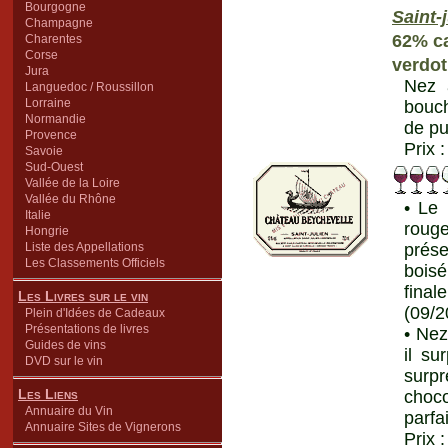
Bourgogne
Saint-
Champagne
62% ca
Charentes
Corse
verdot
Jura
Nez 
Languedoc / Roussillon
Lorraine
bouch
Normandie
de pu
Provence
Prix 
Savoie
Sud-Ouest
Vallée de la Loire
Vallée du Rhône
• Le 
Italie
rouge
Hongrie
Liste des Appellations
prése
Les Classements Officiels
boisé
fina
Les Livres sur le vin
(09/2
Plein d'Idées de Cadeaux
Présentations de livres
• Nez
Guides de vins
il su
DVD sur le vin
surp
Les Liens
choc
Annuaire du Vin
parfa
Annuaire Sites de Vignerons
Prix 