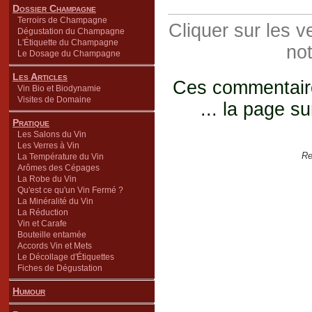
Dossier Champagne
Terroirs de Champagne
Cliquer sur les 
Dégustation du Champagne
L'Étiquette du Champagne
not
Le Dosage du Champagne
Les Articles
Ces commentaires
Vin Bio et Biodynamie
Visites de Domaine
... la page su
Pratique
Les Salons du Vin
Les Verres à Vin
Re
La Température du Vin
Arômes des Cépages
La Robe du Vin
Qu'est ce qu'un Vin Fermé ?
La Minéralité du Vin
La Réduction
Vin et Carafe
Bouteille entamée
Accords Vin et Mets
Le Décollage d'Étiquettes
Fiches de Dégustation
Humour