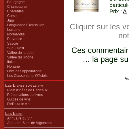
Bourgogne
particul
Champagne
Prix :
A
Charentes
Corse
Jura
Cliquer sur les 
Languedoc / Roussillon
Lorraine
not
Normandie
Provence
Savoie
Sud-Ouest
Ces commentaires
Vallée de la Loire
... la page su
Vallée du Rhône
Italie
Hongrie
Liste des Appellations
Les Classements Officiels
Re
Les Livres sur le vin
Plein d'Idées de Cadeaux
Présentations de livres
Guides de vins
DVD sur le vin
Les Liens
Annuaire du Vin
Annuaire Sites de Vignerons