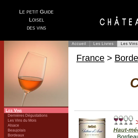
Le petit Guide
Loisel
des vins
Accueil
Les Livres
Les Vins
France
>
Bord
C
Les Vins
Dernières Dégustations
>
Les Vins du Mois
Alsace
Haut-mé
Beaujolais
Bordeaux
Bordea