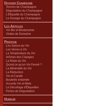
Dossier Champagne
Terroirs de Champagne
Dégustation du Champagne
L'Étiquette du Champagne
Le Dosage du Champagne
Les Articles
Vin Bio et Biodynamie
Visites de Domaine
Pratique
Les Salons du Vin
Les Verres à Vin
La Température du Vin
Arômes des Cépages
La Robe du Vin
Qu'est ce qu'un Vin Fermé ?
La Minéralité du Vin
La Réduction
Vin et Carafe
Bouteille entamée
Accords Vin et Mets
Le Décollage d'Étiquettes
Fiches de Dégustation
Humour